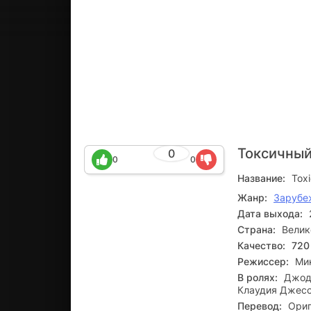
Токсичный
0
0
0
Название:
Tox
Жанр:
Зарубе
Дата выхода:
Страна:
Велик
Качество:
720
Режиссер:
Ми
В ролях:
Джоди
Клаудия Джесс
Перевод:
Ориг