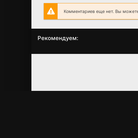
Комментариев еще нет. Вы можете
Рекомендуем:
Школьный автобус
Вознесение
(2025)
(2014)
6.7
6.9
6.7
7.1