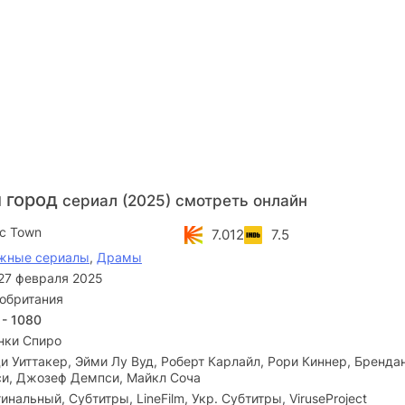
 город
сериал (2025) смотреть онлайн
ic Town
7.012
7.5
жные сериалы
,
Драмы
27 февраля 2025
обритания
 - 1080
нки Спиро
 Уиттакер, Эйми Лу Вуд, Роберт Карлайл, Рори Киннер, Брендан
и, Джозеф Демпси, Майкл Соча
инальный, Субтитры, LineFilm, Укр. Субтитры, ViruseProject