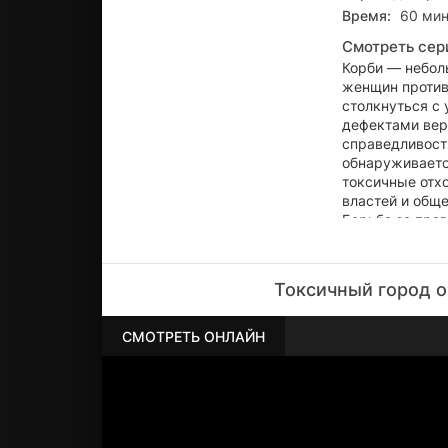
Время:
60 ми
Смотреть сер
Корби — небол
женщин против
столкнуться с
дефектами вер
справедливост
обнаруживаетс
токсичные отх
властей и общ
Борьба за прав
жизни.
Токсичный город о
СМОТРЕТЬ ОНЛАЙН