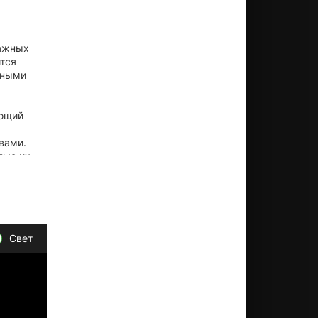
важных
тся
зными
ующий
вами.
лью их
Свет