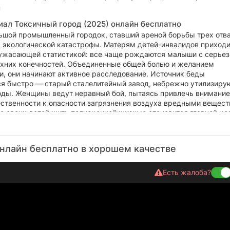
н
иал Токсичный город (2025) онлайн бесплатно
ьшой промышленный городок, ставший ареной борьбы трех от
 экологической катастрофы. Матерям детей-инвалидов приходи
 ужасающей статистикой: все чаще рождаются малыши с серье
хних конечностей. Объединенные общей болью и желанием
и, они начинают активное расследование. Источник беды
я быстро — старый сталелитейный завод, небрежно утилизир
оды. Женщины ведут неравный бой, пытаясь привлечь внимание
ественности к опасности загрязнения воздуха вредными вещест
о своих детей жить полноценной жизнью становится главной це
нлайн бесплатно в хорошем качестве
Есть жалоба?