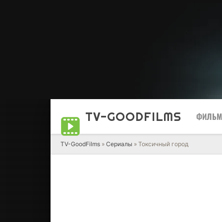
TV-GOOD
FILMS
ФИЛЬ
TV-GoodFilms
»
Сериалы
» Токсичный город