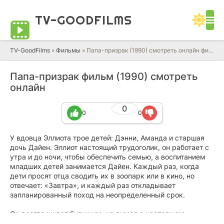
TV-GOOD
FILMS
TV-GoodFilms
»
Фильмы
» Папа-призрак (1990) смотреть онлайн фильм в HD качестве 720 - 1080 бесплатно
Папа-призрак фильм (1990) смотреть
онлайн
0
0
0
У вдовца Эллиота трое детей: Дэнни, Аманда и старшая
дочь Дайен. Эллиот настоящий трудоголик, он работает с
утра и до ночи, чтобы обеспечить семью, а воспитанием
младших детей занимается Дайен. Каждый раз, когда
дети просят отца сводить их в зоопарк или в кино, но
отвечает: «Завтра», и каждый раз откладывает
запланированный поход на неопределенный срок.
Он всегда живет будущим, не думая о настоящем.
Например, он очень надеется на четверг: в этот день