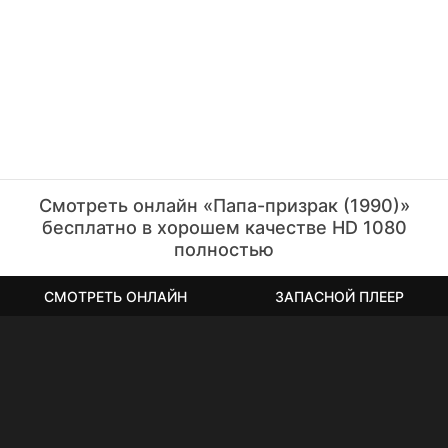
(1990)'
онлайн в лучшем переводе и HD качестве
бесплатно.
Смотрите полный фильм «Папа-призрак» в
разрешении Full HD 1080p, с русской озвучкой, бесплатно
и на любом гаджете.
Смотреть онлайн «Папа-призрак (1990)»
бесплатно в хорошем качестве HD 1080
полностью
СМОТРЕТЬ ОНЛАЙН
ЗАПАСНОЙ ПЛЕЕР