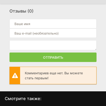
Музей невинности
(2026)
Отзывы (0)
0
Ночь живых мертвецов 2.0
(2026)
3.3
Той ночью
(2026)
10
ОТПРАВИТЬ
Комментариев еще нет. Вы можете
стать первым!
Смотрите также: