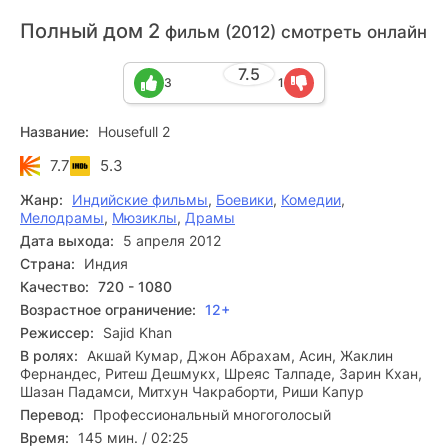
Полный дом 2
фильм (2012) смотреть онлайн
7.5
3
1
Название:
Housefull 2
7.7
5.3
Жанр:
Индийские фильмы
,
Боевики
,
Комедии
,
Мелодрамы
,
Мюзиклы
,
Драмы
Дата выхода:
5 апреля 2012
Страна:
Индия
Качество:
720 - 1080
Возрастное ограничение:
12+
Режиссер:
Sajid Khan
В ролях:
Акшай Кумар, Джон Абрахам, Асин, Жаклин
Фернандес, Ритеш Дешмукх, Шреяс Талпаде, Зарин Кхан,
Шазан Падамси, Митхун Чакраборти, Риши Капур
Перевод:
Профессиональный многоголосый
Время:
145 мин. / 02:25