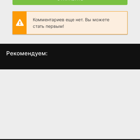
Комментариев еще нет. Вы можете
стать первым!
Рекомендуем:
Фрида
Непохищенная
При
невеста
(2002)
(1995)
7.9
7.4
7
8.4
8.1