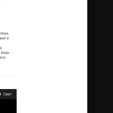
лями,
вие в
д
 ведь
все
Свет