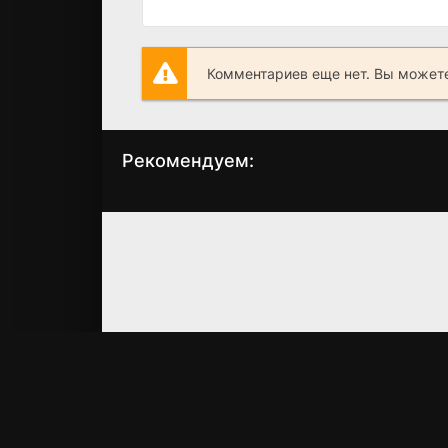
Комментариев еще нет. Вы можете
Рекомендуем:
В поисках
Изо всех сил
приключений
(1987)
(1996)
7.2
5.8
7.1
5.6