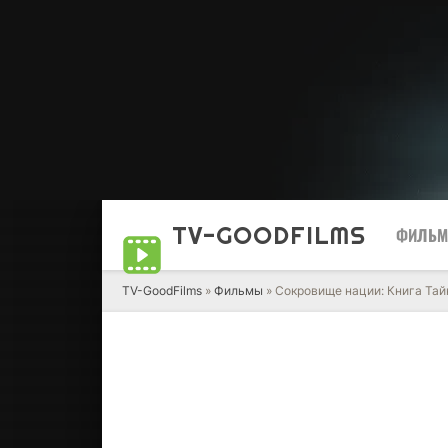
TV-GOOD
FILMS
ФИЛЬ
TV-GoodFilms
»
Фильмы
» Сокровище нации: Книга Тай