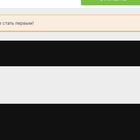
 стать первым!
Тинтин и загадка
Тотальное веселье
Золотой гус
золотого руна
(2019)
(2013)
(1961)
4.2
6.
6.567
6.1