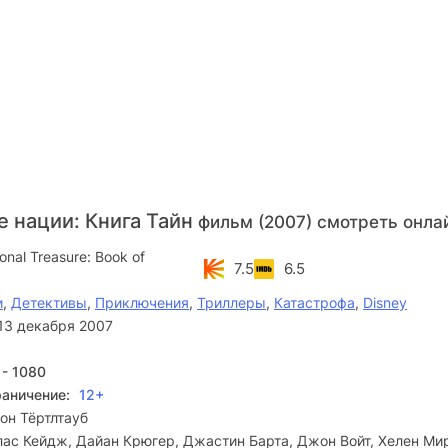
 нации: Книга Тайн
фильм (2007) смотреть онла
onal Treasure: Book of
7.5
6.5
и
,
Детективы
,
Приключения
,
Триллеры
,
Катастрофа
,
Disney
13 декабря 2007
 - 1080
раничение:
12+
он Тёртлтауб
ас Кейдж, Дайан Крюгер, Джастин Барта, Джон Войт, Хелен Ми