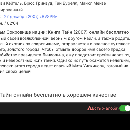
ви Кейтель, Брюс Гринвуд, Тай Бурелл, Майкл Мейзе
лированный
:
27 декабря 2007, «BVSPR»
н. / 02:04
ьм Сокровище нации: Книга Тайн (2007) онлайн бесплатно
й своей возлюбленной, верным другом Райли, а также родите
длый охотник за сокровищами, отправляется в опасное путешест
го, золотого города. Чтобы отмыть доброе имя своего предка,
убийстве президента Линкольна, ему предстоит пройти через ря
 и невероятных испытаний. Однако их путь окажется нелегким,
оиски этого города ведет опасный Митч Уилкинсон, готовый на 
ия своих целей.
Тайн онлайн бесплатно в хорошем качестве
Есть жалоба?