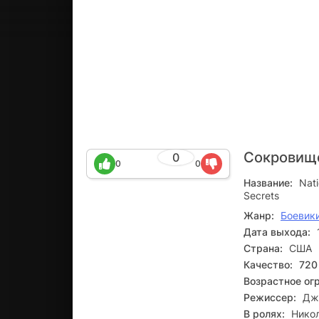
Сокровище
0
0
0
Название:
Nati
Secrets
Жанр:
Боевик
Дата выхода:
Страна:
США
Качество:
720
Возрастное ог
Режиссер:
Дж
В ролях:
Никол