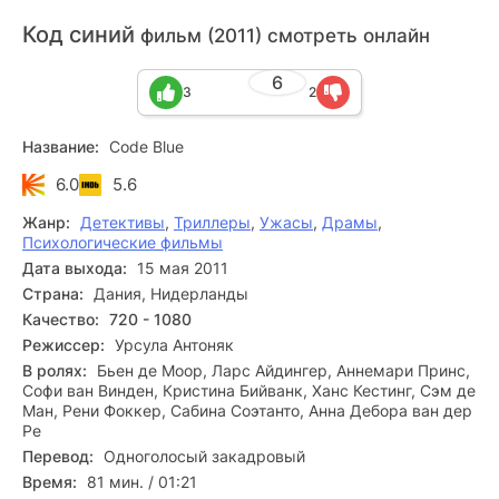
Код синий
фильм (2011) смотреть онлайн
6
3
2
Название:
Code Blue
6.0
5.6
Жанр:
Детективы
,
Триллеры
,
Ужасы
,
Драмы
,
Психологические фильмы
Дата выхода:
15 мая 2011
Страна:
Дания, Нидерланды
Качество:
720 - 1080
Режиссер:
Урсула Антоняк
В ролях:
Бьен де Моор, Ларс Айдингер, Аннемари Принс,
Софи ван Винден, Кристина Бийванк, Ханс Кестинг, Сэм де
Ман, Рени Фоккер, Сабина Соэтанто, Анна Дебора ван дер
Ре
Перевод:
Одноголосый закадровый
Время:
81 мин. / 01:21