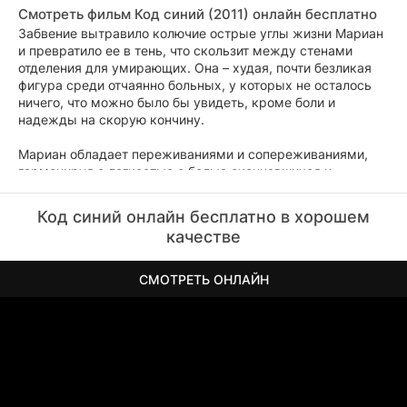
Смотреть фильм Код синий (2011) онлайн бесплатно
Забвение вытравило колючие острые углы жизни Мариан
и превратило ее в тень, что скользит между стенами
отделения для умирающих. Она – худая, почти безликая
фигура среди отчаянно больных, у которых не осталось
ничего, что можно было бы увидеть, кроме боли и
надежды на скорую кончину.
Мариан обладает переживаниями и сопереживаниями,
гармонируя с легкостью с болью скончавшихся и
безмолвно оплакивая их каждый раз. Стоит лишь войти в
ее невидимый мир, чтобы почувствовать взаимосвязь с
Код синий онлайн бесплатно в хорошем
каждым умирающим. И все же, этот священный союз
качестве
Мариан с людьми является двусмысленным, ибо для
некоторых она становится ангелом смерти –
предводительницей их последнего пути.
СМОТРЕТЬ ОНЛАЙН