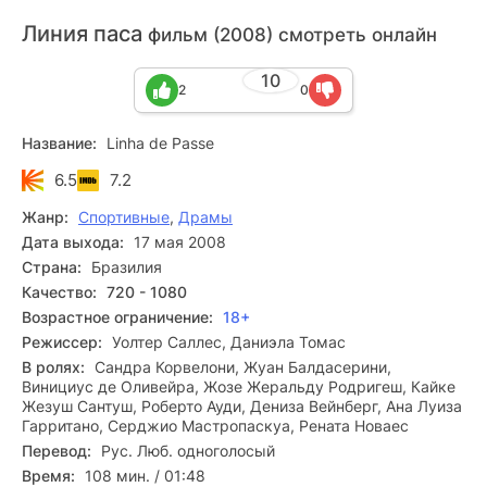
Линия паса
фильм (2008) смотреть онлайн
10
2
0
Название:
Linha de Passe
6.5
7.2
Жанр:
Спортивные
,
Драмы
Дата выхода:
17 мая 2008
Страна:
Бразилия
Качество:
720 - 1080
Возрастное ограничение:
18+
Режиссер:
Уолтер Саллес, Даниэла Томас
В ролях:
Сандра Корвелони, Жуан Балдасерини,
Винициус де Оливейра, Жозе Жеральду Родригеш, Кайке
Жезуш Сантуш, Роберто Ауди, Дениза Вейнберг, Ана Луиза
Гарритано, Серджио Мастропаскуа, Рената Новаес
Перевод:
Рус. Люб. одноголосый
Время:
108 мин. / 01:48