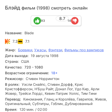
Блэйд
фильм (1998) смотреть онлайн
8.7
93
14
Название:
Blade
7.3
7.1
Жанр:
Боевики
,
Ужасы
,
Фэнтези
,
Фильмы про вампиров
Дата выхода:
19 августа 1998
Страна:
США
Качество:
720 - 1080
Возрастное ограничение:
18+
Режиссер:
Стивен Норрингтон
В ролях:
Уэсли Снайпс, Стивен Дорфф, Крис
Кристофферсон, Н'Буш Райт, Донал Лог, Удо Кир, Арли
Жовер, Трейси Лордс, Кевин Патрик Уоллс, Тим Гини
Перевод:
Киномания, Гланц и Королёва, Гаврилов, Живов,
Оригинальный, Субтитры, Гоблин, Дублированный
Время:
120 мин. / 02:00