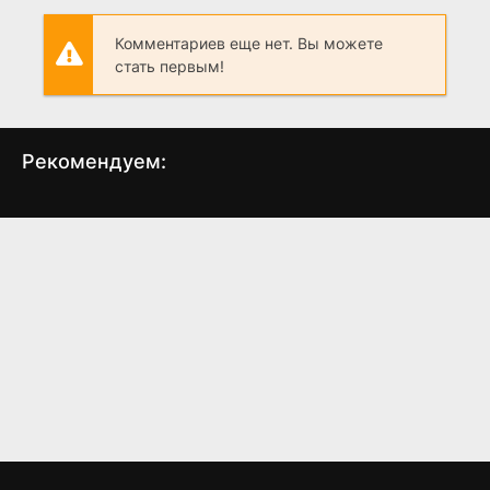
Комментариев еще нет. Вы можете
стать первым!
Рекомендуем:
Блэйд 3: Троица
Блэйд 2
Иде
(2004)
(2002)
6.1
5.8
6.9
6.7
5