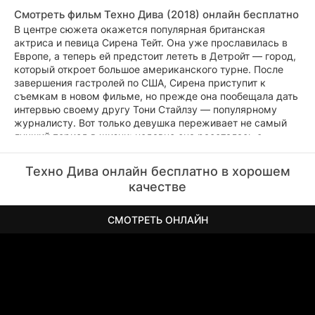
Смотреть фильм Техно Дива (2018) онлайн бесплатно
В центре сюжета окажется популярная британская
актриса и певица Сирена Тейт. Она уже прославилась в
Европе, а теперь ей предстоит лететь в Детройт — город,
который откроет большое американского турне. После
завершения гастролей по США, Сирена приступит к
съемкам в новом фильме, но прежде она пообещала дать
интервью своему другу Тони Стайлзу — популярному
журналисту. Вот только девушка переживает не самый
лучший период в жизни: недавно она рассталась с
любимым и всё ещё не может справиться с эмоциями,
поэтому ей сложно сохранять позитивный настрой, так
Техно Дива онлайн бесплатно в хорошем
необходимый для выступлений на сцене и общения с
качестве
журналистами...
СМОТРЕТЬ ОНЛАЙН