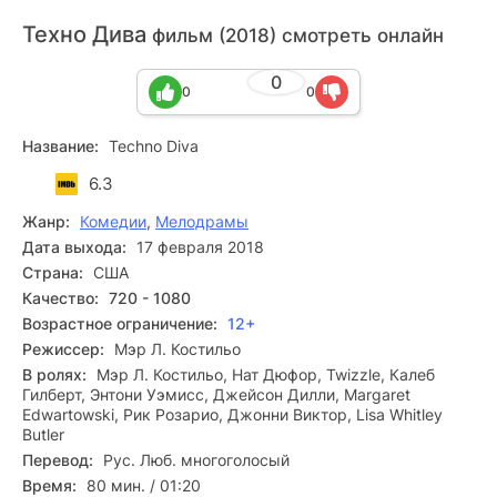
Техно Дива
фильм (2018) смотреть онлайн
0
0
0
Название:
Techno Diva
6.3
Жанр:
Комедии
,
Мелодрамы
Дата выхода:
17 февраля 2018
Страна:
США
Качество:
720 - 1080
Возрастное ограничение:
12+
Режиссер:
Мэр Л. Костильо
В ролях:
Мэр Л. Костильо, Нат Дюфор, Twizzle, Калеб
Гилберт, Энтони Уэмисс, Джейсон Дилли, Margaret
Edwartowski, Рик Розарио, Джонни Виктор, Lisa Whitley
Butler
Перевод:
Рус. Люб. многоголосый
Время:
80 мин. / 01:20