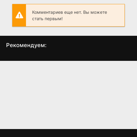
Комментариев еще нет. Вы можете
стать первым!
Рекомендуем:
Посланник
Кто будет тебе петь
Мой
(2015)
(2018)
4.5
5.2
7.0
6