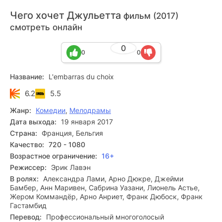
Чего хочет Джульетта
фильм (2017)
смотреть онлайн
0
0
0
Название:
L'embarras du choix
6.2
5.5
Жанр:
Комедии
,
Мелодрамы
Дата выхода:
19 января 2017
Страна:
Франция, Бельгия
Качество:
720 - 1080
Возрастное ограничение:
16+
Режиссер:
Эрик Лавэн
В ролях:
Александра Лами, Арно Дюкре, Джейми
Бамбер, Анн Маривен, Сабрина Уазани, Лионель Астье,
Жером Коммандёр, Арно Анриет, Франк Дюбоск, Франк
Гастамбид
Перевод:
Профессиональный многоголосый