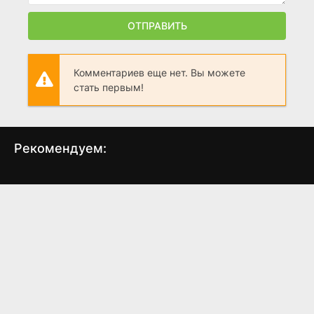
ОТПРАВИТЬ
Комментариев еще нет. Вы можете
стать первым!
Рекомендуем:
Кукла 2
Марьян
(2017)
(2013)
5.3
7.5
7.1
3