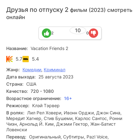
Друзья по отпуску 2
фильм (2023) смотреть
онлайн
10
2
0
Название:
Vacation Friends 2
5.7
5.4
Жанр:
Комедии
,
Криминал
Дата выхода:
25 августа 2023
Страна:
США
Качество:
720 - 1080
Возрастное ограничение:
16+
Режиссер:
Клэй Тэрвер
В ролях:
Лил Рел Ховери, Ивонн Орджи, Джон Сина,
Мередит Хагнер, Стив Бушеми, Карлос Сантос, Ронни
Чиэн, Арнольд Й. Ким, Джэми Гектор, Жан-Батист
Ловенски
Перевод:
Оригинальный, Субтитры, Pazl Voice,