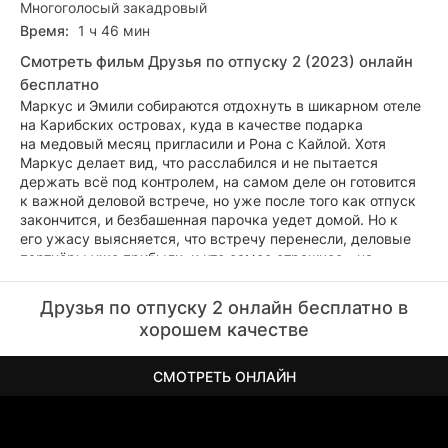
Многоголосый закадровый
Время:
1 ч 46 мин
Смотреть фильм Друзья по отпуску 2 (2023) онлайн
бесплатно
Маркус и Эмили собираются отдохнуть в шикарном отеле
на Карибских островах, куда в качестве подарка
на медовый месяц пригласили и Рона с Кайлой. Хотя
Маркус делает вид, что расслабился и не пытается
держать всё под контролем, на самом деле он готовится
к важной деловой встрече, но уже после того как отпуск
закончится, и безбашенная парочка уедет домой. Но к
его ужасу выясняется, что встречу перенесли, деловые
партнёры уже прибыли, и что самое страшное - на
фуршет заявился только что вышедший из тюрьмы отец
Кайлы, подозрительный мужчина с криминальными
Друзья по отпуску 2 онлайн бесплатно в
наклонностями.
хорошем качестве
СМОТРЕТЬ ОНЛАЙН