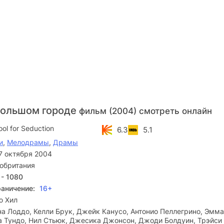
большом городе
фильм (2004) смотреть онлайн
ol for Seduction
6.3
5.1
и
,
Мелодрамы
,
Драмы
7 октября 2004
обритания
 - 1080
раничение:
16+
ю Хил
а Лоддо, Келли Брук, Джейк Канусо, Антонио Пеллегрино, Эмма
а Тундо, Нил Стьюк, Джесика Джонсон, Джоди Болдуин, Трэйси