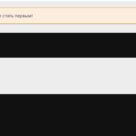
 стать первым!
Аладин
Абракадабра
Расставани
(2009)
(2017)
(1997)
6.565
4.7
5.7
6.9
6