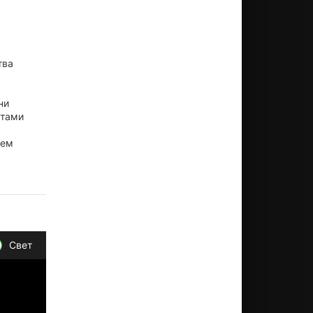
тва
ни
етами
ием
Свет