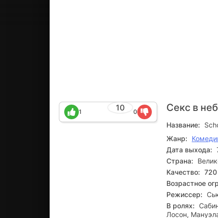
Секс в не
10
1
0
Название:
Scho
Жанр:
Комеди
Дата выхода:
Страна:
Велик
Качество:
720
Возрастное ог
Режиссер:
Сь
В ролях:
Сабин
Лосон, Мануэл