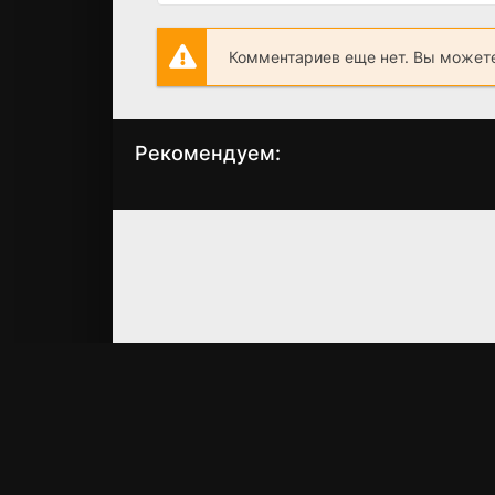
Комментариев еще нет. Вы можете
Рекомендуем:
Заложник смерти
Дрожь земли 6
(2008)
(2018)
6.4
5.8
4.6
5.0