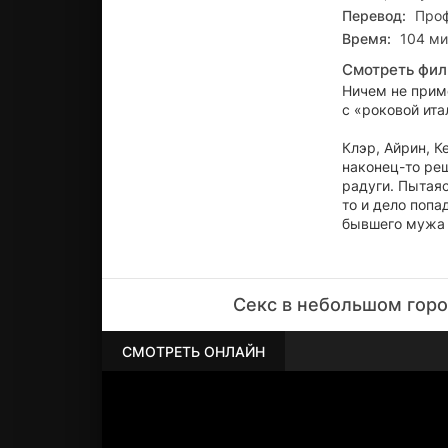
Перевод:
Проф
Время:
104 ми
Смотреть фил
Ничем не прим
с «роковой ита
Клэр, Айрин, К
наконец-то реш
радуги. Пытаяс
то и дело попа
бывшего мужа 
Секс в небольшом горо
СМОТРЕТЬ ОНЛАЙН