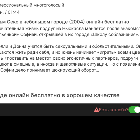
ессиональный многоголосый
н. / 01:44
ьм Секс в небольшом городе (2004) онлайн бесплатно
ечательная жизнь подруг из Ньюкасла меняется после знакомс
льянкой» Софией, открывшей в их городе «Школу соблазнения».
елли и Донна учатся быть сексуальными и обольстительными. О
аются жить ради себя, и их жизнь начинает «играть» всеми цв
ь «поставить на место» своих эгоистичных партнеров, подруги
дают в смешные, а иногда и щекотливые ситуации. Но с появлен
Софии дело принимает шокирующий оборот…
де онлайн бесплатно в хорошем качестве
Есть жалоба?