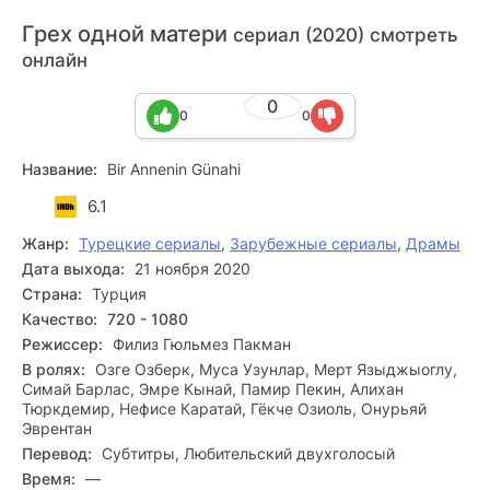
Грех одной матери
сериал (2020) смотреть
онлайн
0
0
0
Название:
Bir Annenin Günahi
6.1
Жанр:
Турецкие сериалы
,
Зарубежные сериалы
,
Драмы
Дата выхода:
21 ноября 2020
Страна:
Турция
Качество:
720 - 1080
Режиссер:
Филиз Гюльмез Пакман
В ролях:
Озге Озберк, Муса Узунлар, Мерт Языджыоглу,
Симай Барлас, Эмре Кынай, Памир Пекин, Алихан
Тюркдемир, Нефисе Каратай, Гёкче Озиоль, Онурьяй
Эврентан
Перевод:
Субтитры, Любительский двухголосый
Время:
—