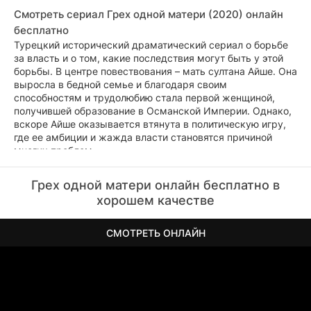
Смотреть сериал Грех одной матери (2020) онлайн
бесплатно
Турецкий исторический драматический сериал о борьбе
за власть и о том, какие последствия могут быть у этой
борьбы. В центре повествования – мать султана Айше. Она
выросла в бедной семье и благодаря своим
способностям и трудолюбию стала первой женщиной,
получившей образование в Османской Империи. Однако,
вскоре Айше оказывается втянута в политическую игру,
где ее амбиции и жажда власти становятся причиной
многих проблем.
Она сталкивается с интригами и предательством, но не
Грех одной матери онлайн бесплатно в
останавливается на этом. Ее цель – сохранить свою
хорошем качестве
власть и уберечь свою семью от опасности. Сериал
рассказывает о том, как важно быть честным и
ответственным перед другими людьми, а также о том,
СМОТРЕТЬ ОНЛАЙН
какую цену можно заплатить за власть и какие
последствия она может иметь для окружающих.