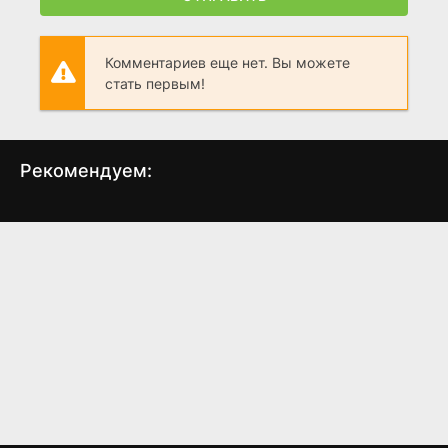
Комментариев еще нет. Вы можете
стать первым!
Рекомендуем:
Любовь напоказ
Запрет
Аль
(2019)
(2014)
7.3
6.5
5.5