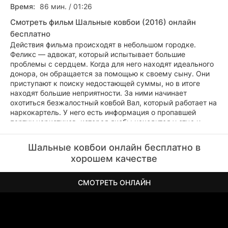
Время:
86 мин. / 01:26
Смотреть фильм Шальные ковбои (2016) онлайн
бесплатно
Действия фильма происходят в небольшом городке.
Феликс — адвокат, который испытывает большие
проблемы с сердцем. Когда для него находят идеального
донора, он обращается за помощью к своему сыну. Они
приступают к поиску недостающей суммы, но в итоге
находят большие неприятности. За ними начинает
охотиться безжалостный ковбой Вал, который работает на
наркокартель. У него есть информация о пропавшей
партии наркотиков, которая якобы находится у отца и
сына. Феликсу и Феррису очень сложно тягаться с
безжалостным убийцей, но у них нет другого выбора. Они
Шальные ковбои онлайн бесплатно в
вынуждены вступить в это противостояние, защищая то,
хорошем качестве
что для них дорого...
СМОТРЕТЬ ОНЛАЙН