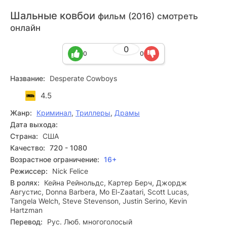
Шальные ковбои
фильм (2016) смотреть
онлайн
0
0
0
Название:
Desperate Cowboys
4.5
Жанр:
Криминал
,
Триллеры
,
Драмы
Дата выхода:
Страна:
США
Качество:
720 - 1080
Возрастное ограничение:
16+
Режиссер:
Nick Felice
В ролях:
Кейна Рейнольдс, Картер Берч, Джордж
Августис, Donna Barbera, Mo El-Zaatari, Scott Lucas,
Tangela Welch, Steve Stevenson, Justin Serino, Kevin
Hartzman
Перевод:
Рус. Люб. многоголосый