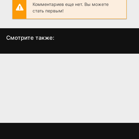
Комментариев еще нет. Вы можете
стать первым!
Смотрите также:
Призрак в комнате
Приключения Тинтина:
Пе
Тайна Единорога
(2015)
(2011)
4.347
5.9
7.4
7.3