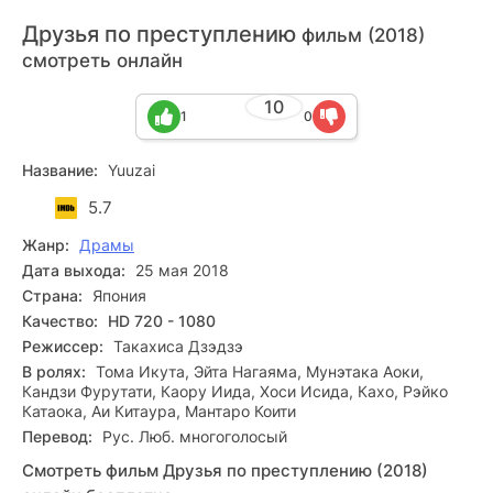
Друзья по преступлению
фильм (2018)
смотреть онлайн
10
1
0
Название:
Yuuzai
5.7
Жанр:
Драмы
Дата выхода:
25 мая 2018
Страна:
Япония
Качество:
HD 720 - 1080
Режиссер:
Такахиса Дзэдзэ
В ролях:
Тома Икута, Эйта Нагаяма, Мунэтака Аоки,
Кандзи Фурутати, Каору Иида, Хоси Исида, Кахо, Рэйко
Катаока, Аи Китаура, Мантаро Коити
Перевод:
Рус. Люб. многоголосый
Смотреть фильм Друзья по преступлению (2018)