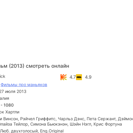
ьм (2013) смотреть онлайн
ick
4.7
4.9
,
Фильмы про маньяков
27 июля 2013
алия
 - 1080
рк Хартли
 Винсон, Рэйчел Гриффитс, Чарльз Дэнс, Пета Сержант, Дэймон
Элайза Тейлор, Симона Бьюкэнэн, Шэйн Нэгл, Крис Фортуна
 Люб. двухголосый, Eng.Original