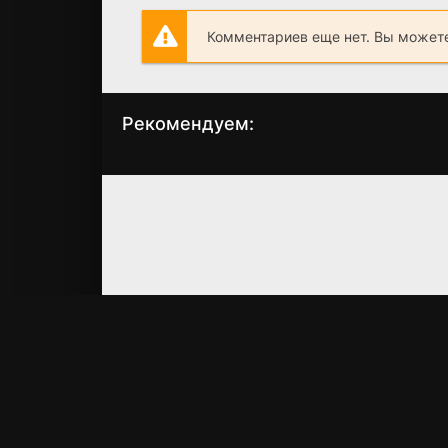
Комментариев еще нет. Вы можете
Рекомендуем:
Детоксикация
Доктор Сон
(2001)
(2019)
5.9
5.3
7.3
7.3