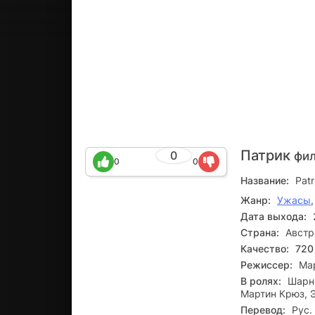
Патрик
0
фил
0
0
Название:
Patr
Жанр:
Ужасы
Дата выхода:
Страна:
Австр
Качество:
720
Режиссер:
Ма
В ролях:
Шарни
Мартин Крюз, 
Перевод:
Рус.