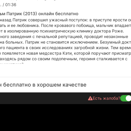
. / 01:36
ьм Патрик (2013) онлайн бесплатно
назад Патрик совершил ужасный поступок: в приступе ярости о
ть и ее любовника. После кровавого побоища, мальчик впадает
ет в изолированную психиатрическую клинику доктора Роже.
ного заведения с печальной репутацией, проводит незаконные
на больных. Патрик не становится исключением. Безумный докт
го пациента в своих исследованиях загробной жизни. Тем врем
е появляется новая медсестра Кэти, которой поручают присмат
Находясь рядом со своим подопечным, героиня сталкивается с
у мистикой...
н бесплатно в хорошем качестве
Есть жалоба?