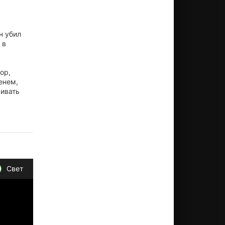
н убил
 в
ор,
енем,
ривать
Свет