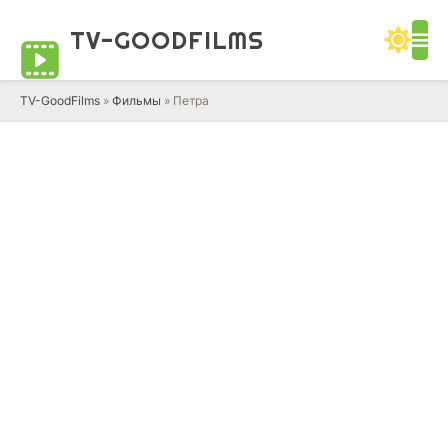
TV-GOOD
FILMS
TV-GoodFilms
»
Фильмы
» Петра