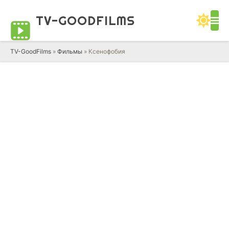
TV-GOOD
FILMS
TV-GoodFilms
»
Фильмы
» Ксенофобия