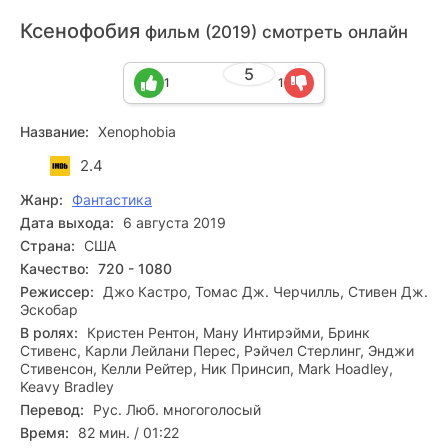
Ксенофобия
фильм (2019) смотреть онлайн
5
1
1
Название:
Xenophobia
2.4
Жанр:
Фантастика
Дата выхода:
6 августа 2019
Страна:
США
Качество:
720 - 1080
Режиссер:
Джо Кастро, Томас Дж. Черчилль, Стивен Дж.
Эскобар
В ролях:
Кристен Рентон, Ману Интирэйми, Бринк
Стивенс, Карли Лейлани Перес, Рэйчел Стерлинг, Энджи
Стивенсон, Келли Рейтер, Ник Принсип, Mark Hoadley,
Keavy Bradley
Перевод:
Рус. Люб. многоголосый
Время:
82 мин. / 01:22