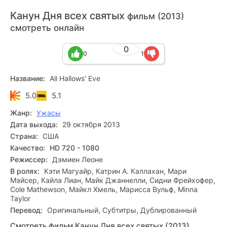
Канун Дня всех святых
фильм (2013)
смотреть онлайн
0
0
1
Название:
All Hallows' Eve
5.0
5.1
Жанр:
Ужасы
Дата выхода:
29 октября 2013
Страна:
США
Качество:
HD 720 - 1080
Режиссер:
Дэмиен Леоне
В ролях:
Кэти Магуайр, Катрин А. Каллахан, Мари
Мэйсер, Кайла Лиан, Майк Джаннелли, Сидни Фрейхофер,
Cole Mathewson, Майкл Хмель, Марисса Вульф, Minna
Taylor
Перевод:
Оригинальный, Субтитры, Дублированный
Смотреть фильм Канун Дня всех святых (2013)