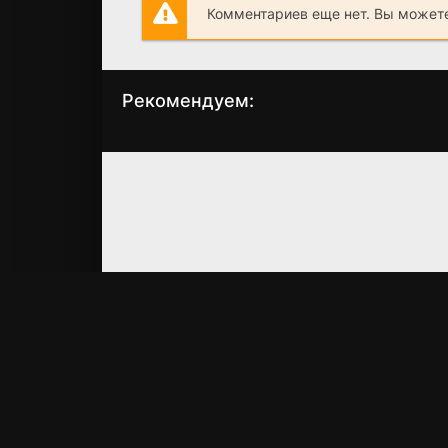
Комментариев еще нет. Вы можете
Рекомендуем:
Бессмертная
Черепа 2
история
(2002)
(1968)
6.741
4.6
7.1
7.1