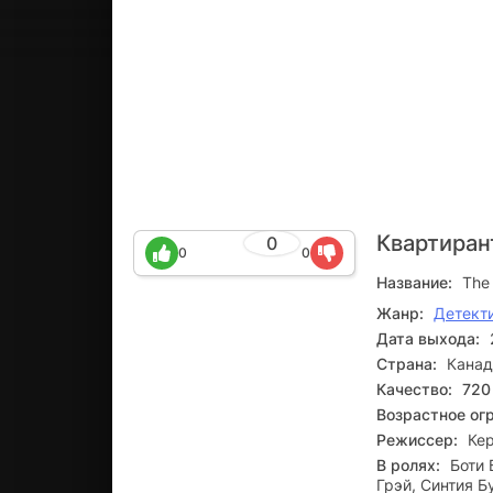
Квартиран
0
0
0
Название:
The
Жанр:
Детект
Дата выхода:
Страна:
Канад
Качество:
720
Возрастное ог
Режиссер:
Ке
В ролях:
Боти 
Грэй, Синтия Б