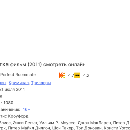
тка
фильм (2011) смотреть онлайн
 Perfect Roommate
4.7
4.2
ивы
,
Криминал
,
Триллеры
21 июля 2011
а
 - 1080
раничение:
16+
ртис Кроуфорд
Блисс, Эшли Леггат, Уильям Р. Моусес, Джон МакЛарен, Питер Д
урк, Питер Майкл Диллон, Шон Такер, Три Донован, Кристи Уотс