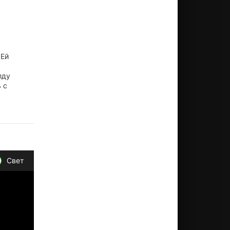
 Ей
лду
 с
Свет