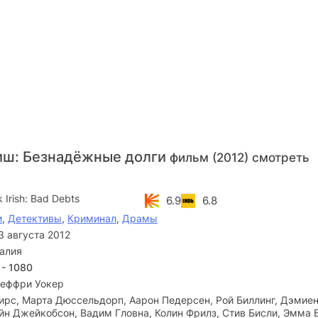
иш: Безнадёжные долги
фильм (2012) смотреть
 Irish: Bad Debts
6.9
6.8
и
,
Детективы
,
Криминал
,
Драмы
3 августа 2012
алия
 - 1080
еффри Уокер
ирс, Марта Дюссельдорп, Аарон Педерсен, Рой Биллинг, Дэмие
йн Джейкобсон, Вадим Гловна, Колин Фрилз, Стив Бисли, Эмма 