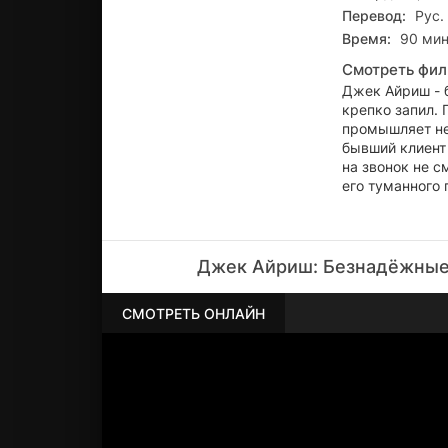
Перевод:
Рус.
Время:
90 мин
Смотреть фил
Джек Айриш - 
крепко запил. 
промышляет не
бывший клиент 
на звонок не с
его туманного 
Джек Айриш: Безнадёжные 
СМОТРЕТЬ ОНЛАЙН