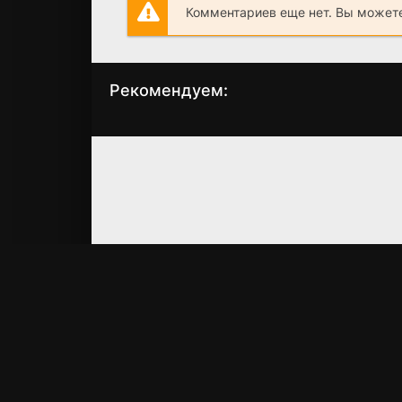
Комментариев еще нет. Вы можете
Рекомендуем:
Язык нежности
Уничтожение
(1983)
(2017)
7.4
7.4
3.5