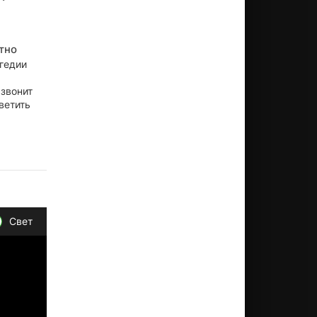
тно
гедии
звонит
ветить
Свет