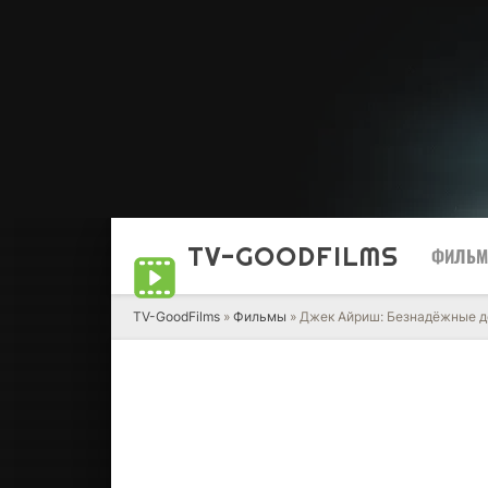
TV-GOOD
FILMS
ФИЛЬ
TV-GoodFilms
»
Фильмы
» Джек Айриш: Безнадёжные д