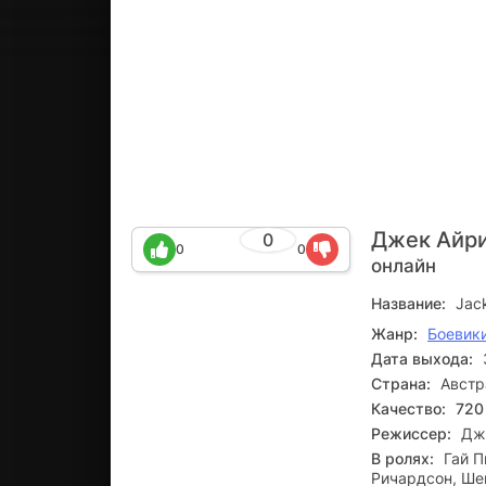
Джек Айр
0
0
0
онлайн
Название:
Jack
Жанр:
Боевик
Дата выхода:
Страна:
Австр
Качество:
720
Режиссер:
Дж
В ролях:
Гай П
Ричардсон, Ше