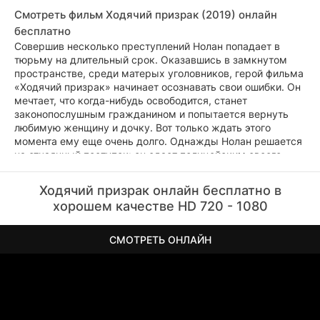
Смотреть фильм Ходячий призрак (2019) онлайн
бесплатно
Совершив несколько преступлений Нолан попадает в
тюрьму на длительный срок. Оказавшись в замкнутом
пространстве, среди матерых уголовников, герой фильма
«Ходячий призрак» начинает осознавать свои ошибки. Он
мечтает, что когда-нибудь освободится, станет
законопослушным гражданином и попытается вернуть
любимую женщину и дочку. Вот только ждать этого
момента ему еще очень долго. Однажды Нолан решается
на отчаянный поступок: он сдает полицейским своего
криминального боса в обмен на досрочное освобождение.
Оказавшись на воле мужчина спешит к своей семье,
Ходячий призрак онлайн бесплатно в
чтобы забрать своих девчонок и уехать навсегда их этого
хорошем качестве HD 720 - 1080
проклятого города. Но, бандиты узнают планы предателя и
начинают на него настоящую охоту...
СМОТРЕТЬ ОНЛАЙН