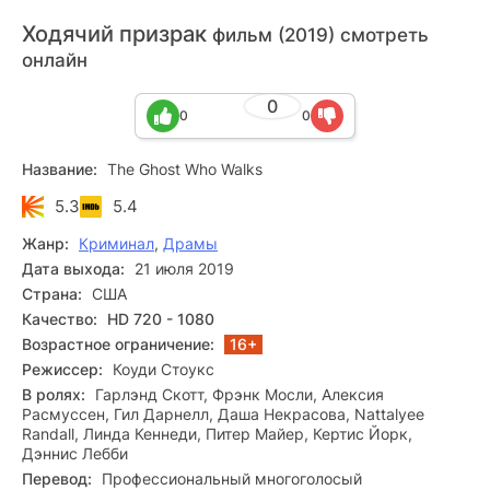
Ходячий призрак
фильм (2019) смотреть
онлайн
0
0
0
Название:
The Ghost Who Walks
5.3
5.4
Жанр:
Криминал
,
Драмы
Дата выхода:
21 июля 2019
Страна:
США
Качество:
HD 720 - 1080
Возрастное ограничение:
16+
Режиссер:
Коуди Стоукс
В ролях:
Гарлэнд Скотт, Фрэнк Мосли, Алексия
Расмуссен, Гил Дарнелл, Даша Некрасова, Nattalyee
Randall, Линда Кеннеди, Питер Майер, Кертис Йорк,
Дэннис Лебби
Перевод:
Профессиональный многоголосый