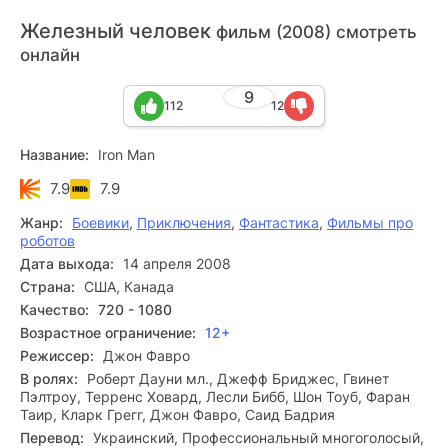
Железный человек
фильм (2008) смотреть
онлайн
9
112
12
Название:
Iron Man
7.9
7.9
Жанр:
Боевики
,
Приключения
,
Фантастика
,
Фильмы про
роботов
Дата выхода:
14 апреля 2008
Страна:
США, Канада
Качество:
720 - 1080
Возрастное ограничение:
12+
Режиссер:
Джон Фавро
В ролях:
Роберт Дауни мл., Джефф Бриджес, Гвинет
Пэлтроу, Терренс Ховард, Лесли Бибб, Шон Тоуб, Фаран
Таир, Кларк Грегг, Джон Фавро, Саид Бадрия
Перевод:
Украинский, Профессиональный многоголосый,