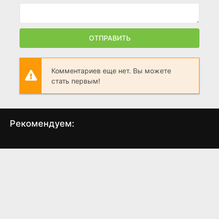
ОТПРАВИТЬ
Комментариев еще нет. Вы можете
стать первым!
Рекомендуем:
Железный человек 2
Железный человек 3
Кок
(2010)
(2013)
7.5
7.0
7.5
7.1