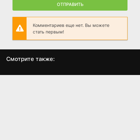
ОТПРАВИТЬ
Комментариев еще нет. Вы можете
стать первым!
Смотрите также:
Кинг Конг
Красный остров
О
(2005)
(2018)
7.6
7.2
3.2