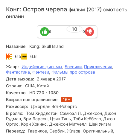
Конг: Остров черепа
фильм (2017) смотреть
онлайн
10
9
0
Название:
Kong: Skull Island
6.5
6.6
Жанр:
Индийские фильмы
,
Боевики
,
Приключения
,
Фантастика
,
Фэнтези
,
Фильмы про острова
Дата выхода:
2 января 2017
Страна:
США, Китай
Качество:
HD 720 - 1080
Возрастное ограничение:
16+
Режиссер:
Джордан Вот-Робертс
В ролях:
Том Хиддлстон, Сэмюэл Л. Джексон, Джон
Гудман, Бри Ларсон, Цзин Тянь, Тоби Кеббелл, Джон
Ортис, Кори Хокинс, Джейсон Митчелл, Шей Уигэм
Перевод:
Гаврилов, Сербин, Живов, Оригинальный,