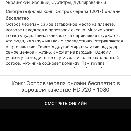
Украинский, Яроцкий, Субтитры, Дублированный
Смотреть фильм Конг: Остров черепа (2017) онлайн
бесплатно
Остров черепа – самое загадочное место на планете,
которое находится в просторах океана. Многие хотят
попасть туда. Таинственность так привлекает туристов,
что люди, не задумываясь о последствиях, отправляются
в путешествие. Увидеть другой мир, поставив под удар
самое ценное – жизнь, сможет не каждый. Одному
учёному приходит в голову мысль исследовать данный
остров. Мужчина собирает команду. Там группа
знакомиться с главным зверем – Кинг Конгом. Местные
жители регулярно приносили жертвы этому чудовищу,
дабы сохранить жизни других. Исследователи понимают,
Конг: Остров черепа онлайн бесплатно в
что их заказчик желает не просто проанализировать
хорошем качестве HD 720 - 1080
местность. Его преследуют вовсе другие цели.
СМОТРЕТЬ ОНЛАЙН