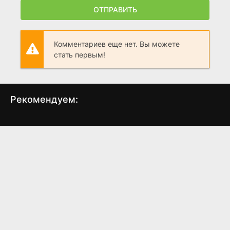
ОТПРАВИТЬ
Комментариев еще нет. Вы можете
стать первым!
Рекомендуем:
Настоящий Человек-
Рождественский гимн
Ко
паук
Флинтстоунов
(1967)
(1994)
7.0
7.4
6.1
6.9