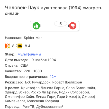
Человек-Паук
мультсериал (1994) смотреть
онлайн
5
1
1
Название:
Spider-Man
8.2
8.4
Жанр:
Мультфильмы
Дата выхода:
19 ноября 1994
Страна:
США
Качество:
720 - 1080
Возрастное ограничение:
12+
Режиссер:
Боб Ричардсон, Роберт Шеллхорн
В ролях:
Кристофер Дэниэл Барнс, Сара Бэллэнтайн,
Эдвард Эснер, Роско Ли Браун, Родни Солсберри,
Дженнифер Хейл, Линда Гэри, Гари Имхофф, Джозеф
Кампанелла, Максвелл Колфилд
Перевод:
Рен-ТВ, Дублированный