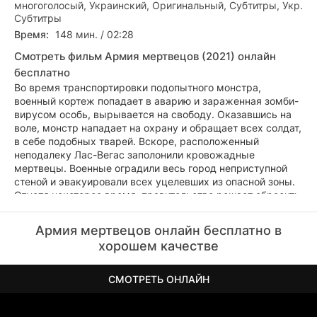
многоголосый, Украинский, Оригинальный, Субтитры, Укр.
Субтитры
Время:
148 мин. / 02:28
Смотреть фильм Армия мертвецов (2021) онлайн
бесплатно
Во время транспортировки подопытного монстра,
военный кортеж попадает в аварию и зараженная зомби-
вирусом особь, вырывается на свободу. Оказавшись на
воле, монстр нападает на охрану и обращает всех солдат,
в себе подобных тварей. Вскоре, расположенный
неподалеку Лас-Вегас заполонили кровожадные
мертвецы. Военные оградили весь город неприступной
стеной и эвакуировали всех уцелевших из опасной зоны.
Спустя некоторое время, правительство решает сбросить
на город-призрак бомбу, чтобы стереть с лица Земли
всех зараженных и восставших из мертвых.
Армия мертвецов онлайн бесплатно в
хорошем качестве
Тем временем, состоятельный владелец казино мистер
Танака, обращается к бывшему спецназовцу Скотту и
предлагает ему, отправиться в город кишащий
СМОТРЕТЬ ОНЛАЙН
мертвецами и достать из его подземного хранилища 200
миллионов долларов. Немного поразмыслив, герой
фильма «Армия мертвецов» соглашается и собирает