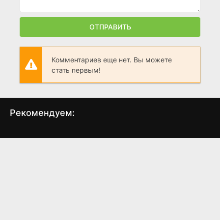
ОТПРАВИТЬ
Комментариев еще нет. Вы можете
стать первым!
Рекомендуем:
Земля мертвых
Безумные
Рас
(2005)
(2013)
6.2
6.2
4.1
3.7
7