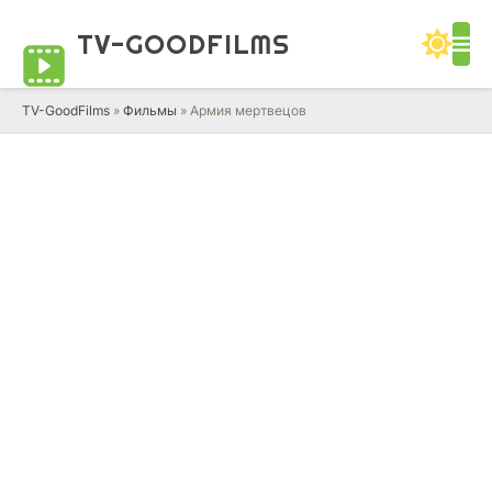
TV-GOOD
FILMS
TV-GoodFilms
»
Фильмы
» Армия мертвецов