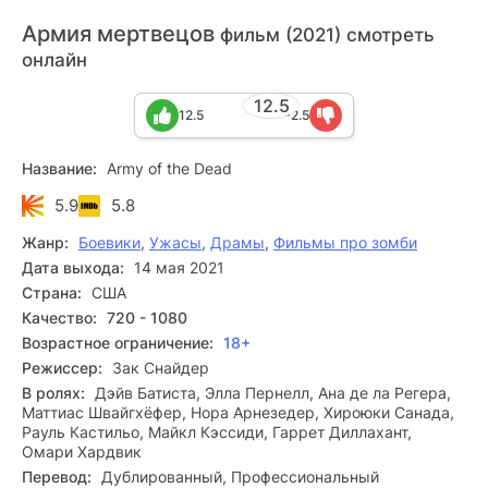
Армия мертвецов
фильм (2021) смотреть
онлайн
12.5
12.5
-2.5
Название:
Army of the Dead
5.9
5.8
Жанр:
Боевики
,
Ужасы
,
Драмы
,
Фильмы про зомби
Дата выхода:
14 мая 2021
Страна:
США
Качество:
720 - 1080
Возрастное ограничение:
18+
Режиссер:
Зак Снайдер
В ролях:
Дэйв Батиста, Элла Пернелл, Ана де ла Регера,
Маттиас Швайгхёфер, Нора Арнезедер, Хироюки Санада,
Рауль Кастильо, Майкл Кэссиди, Гаррет Диллахант,
Омари Хардвик
Перевод:
Дублированный, Профессиональный