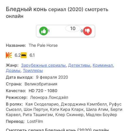
Бледный конь
сериал (2020) смотреть
онлайн
10
1
0
Название:
The Pale Horse
6.2
6.1
Жанр:
Зарубежные сериалы
,
Детективы
,
Криминал
,
Драмы
,
Триллеры
Дата выхода:
9 февраля 2020
Страна:
Великобритания
Качество:
HD 720 - 1080
Режиссер:
Леонора Лонсдэйл
В ролях:
Кая Скоделарио, Джорджина Кэмпбелл, Руфус
Сьюэлл, Шон Пертуи, Кэти Кира Кларк, Шила Атим, Берти
Карвел, Рита Ташингэм, Клер Скиннер, Мадлен Боуйер
Перевод:
LostFilm
Смотреть сериал Бледный конь (2020) онлайн