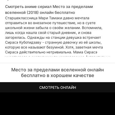
Смотреть аниме сериал Место за пределами
вселенной (2018) онлайн бесплатно
Старшеклассница Мари Тамаки давно мечтала
отправиться во внезапное путешествие, но в суете
школьной жизни забыла о своём желании. Вспомнила,
лишь когда нашла свой старый дневник, и снова
загорелась. Однажды на станции девушка встречает
Сирасэ Куботидзаву - странную девочку из её школы,
которую все называют безумной. Хотя, заветная мечта
Сирасэ действительно нетривиальна. Мама Сирасэ
участвовала в экспедиции по исследованию Антарктиды и
пропала без вести, с тех пор Сирасэ работает и копит
деньги, чтобы однажды поплыть на Южный полюс и
Место за пределами вселенной онлайн
отыскать там маму. Девушкам предстоит преодолеть
бесплатно в хорошем качестве
множество нелёгких испытаний, чтобы увидеть пейзажи,
которые они запомнят на всю жизнь.
СМОТРЕТЬ ОНЛАЙН