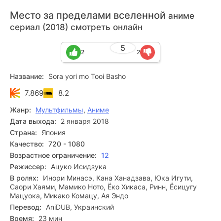
Место за пределами вселенной
аниме
сериал (2018) смотреть онлайн
5
2
2
Название:
Sora yori mo Tooi Basho
7.869
8.2
Жанр:
Мультфильмы
,
Аниме
Дата выхода:
2 января 2018
Страна:
Япония
Качество:
720 - 1080
Возрастное ограничение:
12
Режиссер:
Ацуко Исидзука
В ролях:
Инори Минасэ, Кана Ханадзава, Юка Игути,
Саори Хаями, Мамико Ното, Ёко Хикаса, Ринн, Ёсицугу
Мацуока, Микако Комацу, Ая Эндо
Перевод:
AniDUB, Украинский
Время:
23 мин