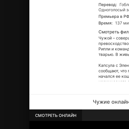
Перевод:
Гобл
Одноголосый з
Премьера в РФ
Время:
137 мин
Смотреть фил
Чужой – совер
превосходство
Рипли и коман
тварью. В живы
Капсула с Элен
сообщают, что 
начался ее кош
космического д
поджидает не о
способные тол
Чужие онлайн
СМОТРЕТЬ ОНЛАЙН