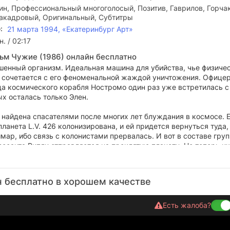
ин, Профессиональный многоголосый, Позитив, Гаврилов, Горча
акадровый, Оригинальный, Субтитры
:
21 марта 1994, «Екатеринбург Арт»
. / 02:17
ьм Чужие (1986) онлайн бесплатно
шенный организм. Идеальная машина для убийства, чье физиче
 сочетается с его феноменальной жаждой уничтожения. Офицер
да космического корабля Ностромо один раз уже встретилась с
х осталась только Элен.
 найдена спасателями после многих лет блуждания в космосе. 
планета L.V. 426 колонизирована, и ей придется вернуться туда,
мар, ибо связь с колонистами прервалась. И вот в составе гру
есанта Рипли отправляется на проклятую планету. Но теперь и
дин Чужой, а тысячи. Кто сможет выжить в этой войне: чудови
ько убивать, или люди, способные мыслить?
 бесплатно в хорошем качестве
Есть жалоба?