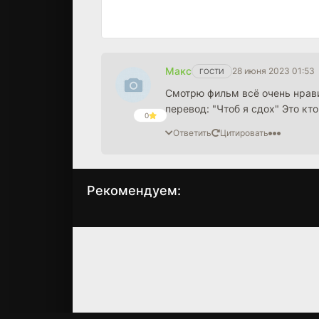
Макс
28 июня 2023 01:53
ГОСТИ
Смотрю фильм всё очень нрави
перевод: "Чтоб я сдох" Это кто
0
Ответить
Цитировать
Рекомендуем:
Чужой 4:
Чужой 3
Воскрешение
(1992)
(1997)
6.9
6.5
6.7
6.2