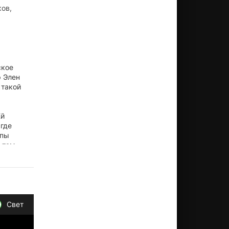
ков,
ское
 Элен
 такой
Ей
 где
ппы
х там
ща,
Свет