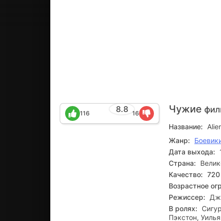
Чужие
8.8
фил
116
16
Название:
Alie
Жанр:
Боевик
Дата выхода:
Страна:
Велик
Качество:
720
Возрастное ог
Режиссер:
Дж
В ролях:
Сигур
Пэкстон, Уилья