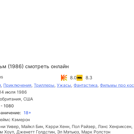
ьм (1986) смотреть онлайн
ns
8.0
8.3
и
,
Приключения
,
Триллеры
,
Ужасы
,
Фантастика
,
Фильмы про ко
14 июля 1986
обритания, США
 - 1080
раничение:
18+
еймс Кэмерон
ни Уивер, Майкл Бин, Кэрри Хенн, Пол Райзер, Лэнс Хенриксен,
м Хоуп, Дженетт Голдстин, Эл Мэтьюз, Марк Ролстон