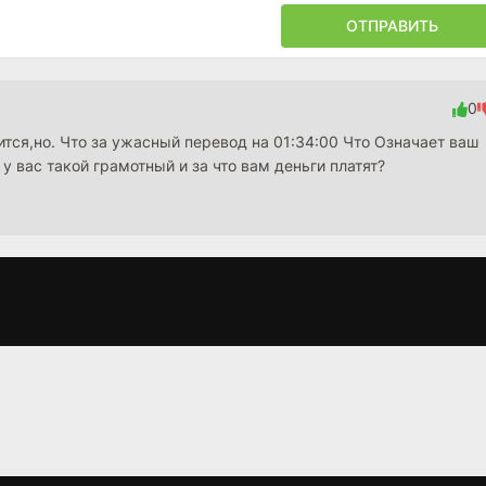
ОТПРАВИТЬ
0
тся,но. Что за ужасный перевод на 01:34:00 Что Означает ваш
 у вас такой грамотный и за что вам деньги платят?
Космическая
Красная планета
Талантли
катастрофа
мистер Р
(2000)
(1998)
(1999)
6.2
5.7
6.0
4.6
7.7