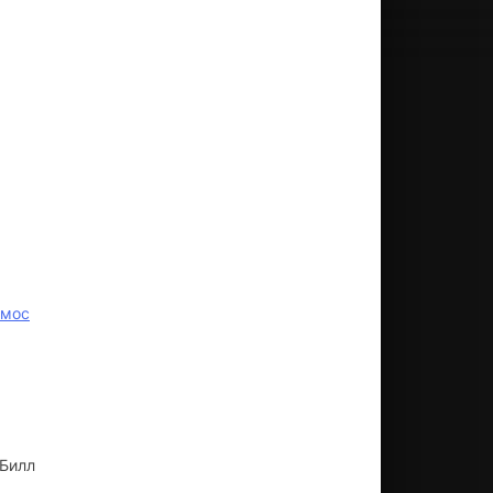
смос
 Билл