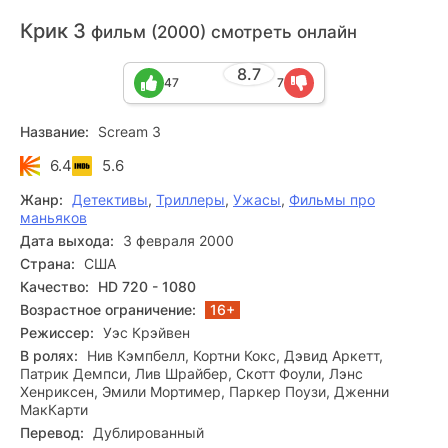
Крик 3
фильм (2000) смотреть онлайн
8.7
47
7
Название:
Scream 3
6.4
5.6
Жанр:
Детективы
,
Триллеры
,
Ужасы
,
Фильмы про
маньяков
Дата выхода:
3 февраля 2000
Страна:
США
Качество:
HD 720 - 1080
Возрастное ограничение:
16+
Режиссер:
Уэс Крэйвен
В ролях:
Нив Кэмпбелл, Кортни Кокс, Дэвид Аркетт,
Патрик Демпси, Лив Шрайбер, Скотт Фоули, Лэнс
Хенриксен, Эмили Мортимер, Паркер Поузи, Дженни
МакКарти
Перевод:
Дублированный