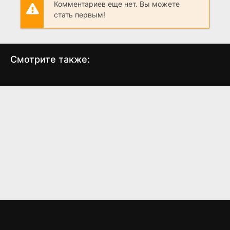
Комментариев еще нет. Вы можете
стать первым!
Смотрите также:
Крик 4
Крик 2
Зак
(2011)
(1997)
6.0
6.1
6.8
6.2