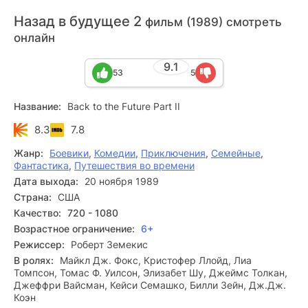
Назад в будущее 2
фильм (1989) смотреть
онлайн
9.1
53
5
Название:
Back to the Future Part II
8.3
7.8
Жанр:
Боевики
,
Комедии
,
Приключения
,
Семейные
,
Фантастика
,
Путешествия во времени
Дата выхода:
20 ноября 1989
Страна:
США
Качество:
720 - 1080
Возрастное ограничение:
6+
Режиссер:
Роберт Земекис
В ролях:
Майкл Дж. Фокс, Кристофер Ллойд, Лиа
Томпсон, Томас Ф. Уилсон, Элизабет Шу, Джеймс Толкан,
Джеффри Вайсман, Кейси Семашко, Билли Зейн, Дж.Дж.
Коэн