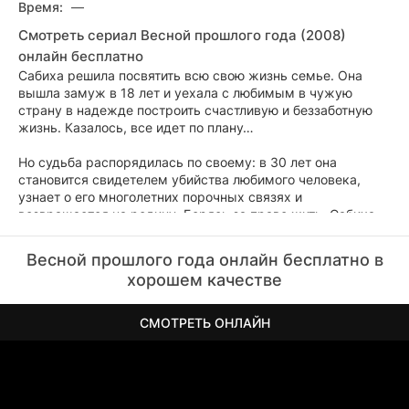
Время:
—
Смотреть сериал Весной прошлого года (2008)
онлайн бесплатно
Сабиха решила посвятить всю свою жизнь семье. Она
вышла замуж в 18 лет и уехала с любимым в чужую
страну в надежде построить счастливую и беззаботную
жизнь. Казалось, все идет по плану…
Но судьба распорядилась по своему: в 30 лет она
становится свидетелем убийства любимого человека,
узнает о его многолетних порочных связях и
возвращается на родину. Борясь за право жить, Сабиха
чувствует себя совершенно потерянной, когда на ее плечи
ложится забота не только о ее собственной дочери, но и о
Весной прошлого года онлайн бесплатно в
внебрачном сыне.
хорошем качестве
Она устраивается на работу в огромный холдинг
бизнесмена Галиба. Не получив от жизни желаемого эти
СМОТРЕТЬ ОНЛАЙН
люди сталкиваются на перекрестке жизни… Они должны
начать жизнь с новой страницы, перечеркнув всю
историю из прошлого, а это, как оказалось, не так-то
просто.