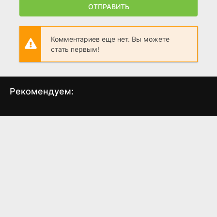
ОТПРАВИТЬ
Комментариев еще нет. Вы можете
стать первым!
Рекомендуем:
Джесси
Леди генерала
Шай
(2011)
(2020)
6.5
6.0
7.8
7.5