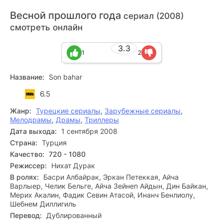
Весной прошлого года
сериал (2008)
смотреть онлайн
3.3
1
2
Название:
Son bahar
6.5
Жанр:
Турецкие сериалы
,
Зарубежные сериалы
,
Мелодрамы
,
Драмы
,
Триллеры
Дата выхода:
1 сентября 2008
Страна:
Турция
Качество:
720 - 1080
Режиссер:
Нихат Дурак
В ролях:
Басри Албайрак, Эркан Петеккая, Айча
Варлыер, Челик Бельге, Айча Зейнеп Айдын, Дин Байкан,
Мерих Акалин, Фадик Севин Атасой, Инанч Бенлиолу,
Шебнем Диллигиль
Перевод:
Дублированный