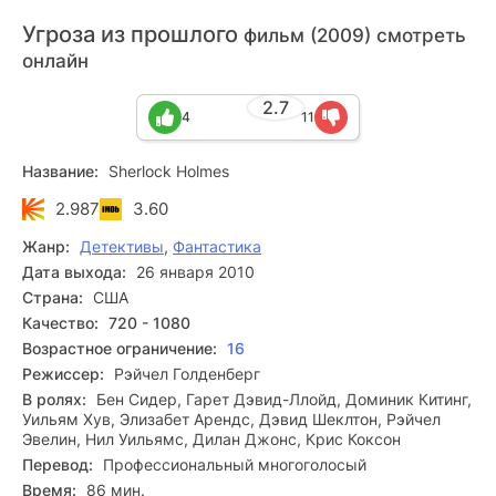
Угроза из прошлого
фильм (2009) смотреть
онлайн
2.7
4
11
Название:
Sherlock Holmes
2.987
3.60
Жанр:
Детективы
,
Фантастика
Дата выхода:
26 января 2010
Страна:
США
Качество:
720 - 1080
Возрастное ограничение:
16
Режиссер:
Рэйчел Голденберг
В ролях:
Бен Сидер, Гарет Дэвид-Ллойд, Доминик Китинг,
Уильям Хув, Элизабет Арендс, Дэвид Шеклтон, Рэйчел
Эвелин, Нил Уильямс, Дилан Джонс, Крис Коксон
Перевод:
Профессиональный многоголосый
Время:
86 мин.