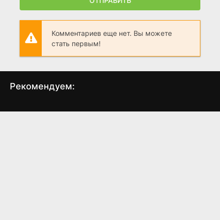
ОТПРАВИТЬ
Комментариев еще нет. Вы можете
стать первым!
Рекомендуем:
Шерлок Холмс
Шерлок Холмс: Игра
Пре
теней
(2009)
(2011)
8.1
7.6
7.9
7.5