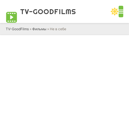
TV-GOOD
FILMS
TV-GoodFilms
»
Фильмы
» Не в себе