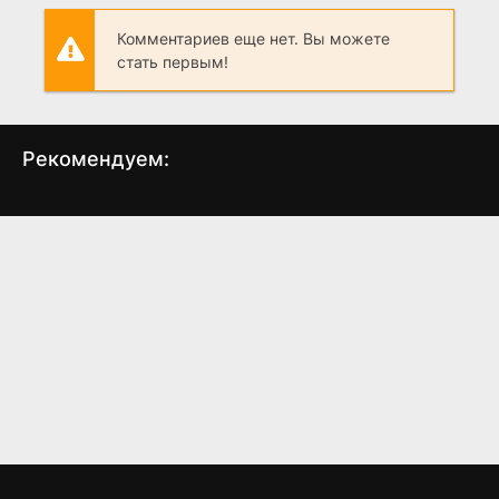
Комментариев еще нет. Вы можете
стать первым!
Рекомендуем:
Излом времени
Форма воды
Д
(2018)
(2017)
4.6
4.2
6.9
7.3