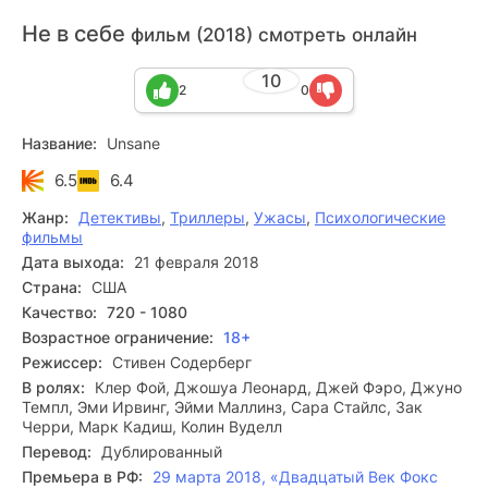
Не в себе
фильм (2018) смотреть онлайн
10
2
0
Название:
Unsane
6.5
6.4
Жанр:
Детективы
,
Триллеры
,
Ужасы
,
Психологические
фильмы
Дата выхода:
21 февраля 2018
Страна:
США
Качество:
720 - 1080
Возрастное ограничение:
18+
Режиссер:
Стивен Содерберг
В ролях:
Клер Фой, Джошуа Леонард, Джей Фэро, Джуно
Темпл, Эми Ирвинг, Эйми Маллинз, Сара Стайлс, Зак
Черри, Марк Кадиш, Колин Вуделл
Перевод:
Дублированный
Премьера в РФ:
29 марта 2018, «Двадцатый Век Фокс