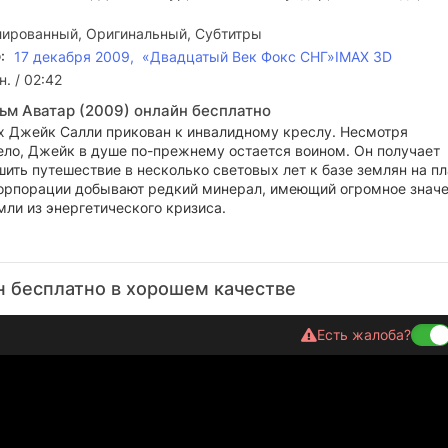
ированный, Оригинальный, Субтитры
:
17 декабря 2009, «Двадцатый Век Фокс СНГ»IMAX 3D
н. / 02:42
ьм Аватар (2009) онлайн бесплатно
 Джейк Салли прикован к инвалидному креслу. Несмотря
ело, Джейк в душе по-прежнему остается воином. Он получает
ить путешествие в несколько световых лет к базе землян на п
корпорации добывают редкий минерал, имеющий огромное знач
ли из энергетического кризиса.
н бесплатно в хорошем качестве
Есть жалоба?