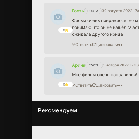
Гость
30 августа 2022 17
ГОСТИ
Фильм очень понравился, но мн
понимаю что он не нашёл счаст
0
ожидала другого конца
Ответить
Цитировать
Арина
1 ноября 2022 17:16
ГОСТИ
Мне фильм очень понравился!
0
Ответить
Цитировать
Рекомендуем:
Сумеречная сеть
Аватар: Путь воды
(2009)
(2022)