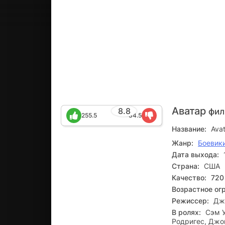
Аватар
8.8
фил
255.5
34.5
Название:
Avat
Жанр:
Боевик
Дата выхода:
Страна:
США
Качество:
720
Возрастное ог
Режиссер:
Дж
В ролях:
Сэм У
Родригес, Джо