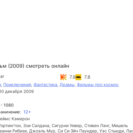
ьм (2009) смотреть онлайн
ar
7.9
7.8
и
,
Приключения
,
Фантастика
,
Драмы
,
Фильмы про космос
10 декабря 2009
 - 1080
раничение:
12+
еймс Кэмерон
ортингтон, Зои Салдана, Сигурни Уивер, Стивен Лэнг, Мишель
ванни Рибизи, Джоэль Мур, Си Си Эйч Паундер, Уэс Стьюди, Ла