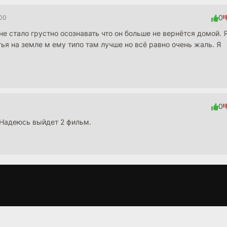
0
:00
е стало грустно осознавать что он больше не вернётся домой. 
ья на земле м ему типо там лучше но всё равно очень жаль. Я
0
 Надеюсь выйдет 2 фильм.
Простые
Снайпер 4
Отчуждённа
сложности
(2011)
(2015)