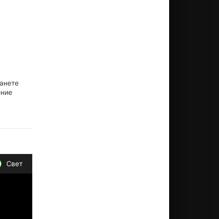
ланете
ение
Свет