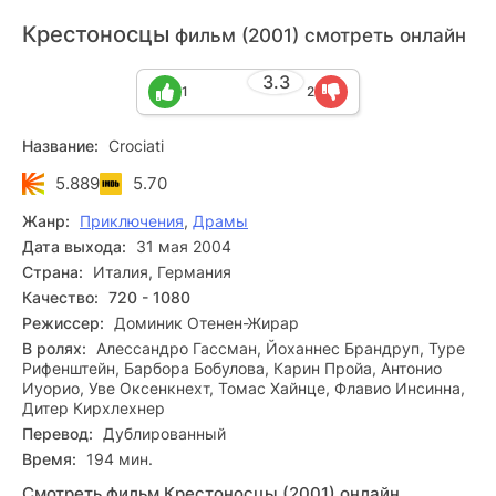
Крестоносцы
фильм (2001) смотреть онлайн
3.3
1
2
Название:
Crociati
5.889
5.70
Жанр:
Приключения
,
Драмы
Дата выхода:
31 мая 2004
Страна:
Италия, Германия
Качество:
720 - 1080
Режиссер:
Доминик Отенен-Жирар
В ролях:
Алессандро Гассман, Йоханнес Брандруп, Туре
Рифенштейн, Барбора Бобулова, Карин Пройа, Антонио
Иуорио, Уве Оксенкнехт, Томас Хайнце, Флавио Инсинна,
Дитер Кирхлехнер
Перевод:
Дублированный
Время:
194 мин.
Смотреть фильм Крестоносцы (2001) онлайн