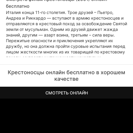
бесплатно
Италия конца 11-го столетия. Трое друзей – Пьетро,
Андреа и Риккардо — вступают в армию крестоносцев и
отправляются в крестовый поход за освобождение Святой
земли от мусульман. Одним из друзей движет жажда
знаний, другим — азарт воина, третьим – сила веры.
Пережитые опасности и приключения укрепляют их
дружбу, но она должна пройти суровые испытания перед
лицом жесткости многих из их товарищей по крестовому
походу, мудрости и утонченности нечестивых
«иноверцев» и любви друзей к одной и той же восточной
красавице…
Крестоносцы онлайн бесплатно в хорошем
качестве
СМОТРЕТЬ ОНЛАЙН