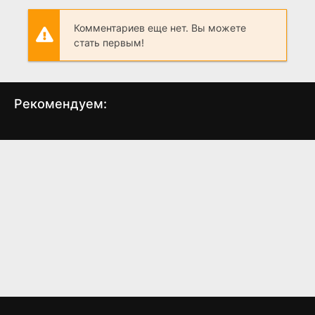
Комментариев еще нет. Вы можете
стать первым!
Рекомендуем:
Победитель Салладин
Белоснежка и семь
М
гномов
(1963)
(1992)
7.80
6.771
6.7
7