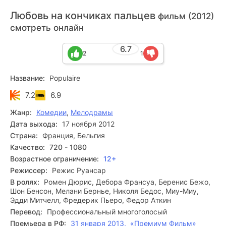
Любовь на кончиках пальцев
фильм (2012)
смотреть онлайн
6.7
2
1
Название:
Populaire
7.2
6.9
Жанр:
Комедии
,
Мелодрамы
Дата выхода:
17 ноября 2012
Страна:
Франция, Бельгия
Качество:
720 - 1080
Возрастное ограничение:
12+
Режиссер:
Режис Руансар
В ролях:
Ромен Дюрис, Дебора Франсуа, Беренис Бежо,
Шон Бенсон, Мелани Бернье, Николя Бедос, Миу-Миу,
Эдди Митчелл, Фредерик Пьеро, Федор Аткин
Перевод:
Профессиональный многоголосый
Премьера в РФ:
31 января 2013, «Премиум Фильм»