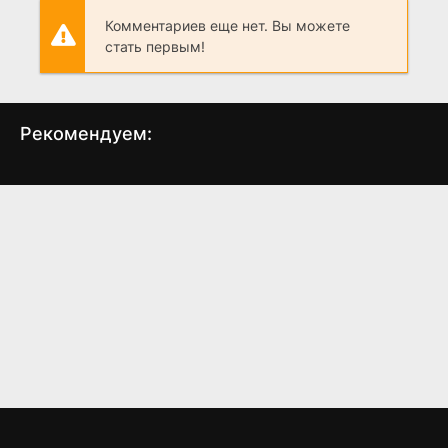
Комментариев еще нет. Вы можете
стать первым!
Рекомендуем:
Восхождение черной
Полный дом
луны
(2010)
(2009)
7.6
5.5
4.318
3.90