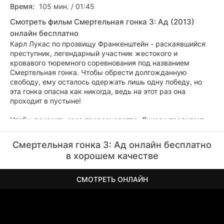
Время:
105 мин. / 01:45
Смотреть фильм Смертельная гонка 3: Ад (2013)
онлайн бесплатно
Карл Лукас по прозвищу Франкенштейн - раскаявшийся
преступник, легендарный участник жестокого и
кровавого тюремного соревнования под названием
Смертельная гонка. Чтобы обрести долгожданную
свободу, ему осталось одержать лишь одну победу, но
эта гонка опасна как никогда, ведь на этот раз она
проходит в пустыне!
Чтобы доказать свое превосходство, Лукасу предстоит
справиться не только с безжалостными соперниками-
гонщиками, но и с таинственными влиятельными врагами
Смертельная гонка 3: Ад онлайн бесплатно
в смертоносной южно-африканской пустыне.
в хорошем качестве
СМОТРЕТЬ ОНЛАЙН