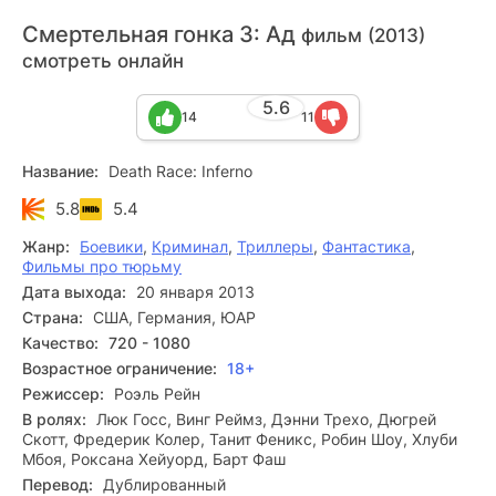
Смертельная гонка 3: Ад
фильм (2013)
смотреть онлайн
5.6
14
11
Название:
Death Race: Inferno
5.8
5.4
Жанр:
Боевики
,
Криминал
,
Триллеры
,
Фантастика
,
Фильмы про тюрьму
Дата выхода:
20 января 2013
Страна:
США, Германия, ЮАР
Качество:
720 - 1080
Возрастное ограничение:
18+
Режиссер:
Роэль Рейн
В ролях:
Люк Госс, Винг Реймз, Дэнни Трехо, Дюгрей
Скотт, Фредерик Колер, Танит Феникс, Робин Шоу, Хлуби
Мбоя, Роксана Хейуорд, Барт Фаш
Перевод:
Дублированный