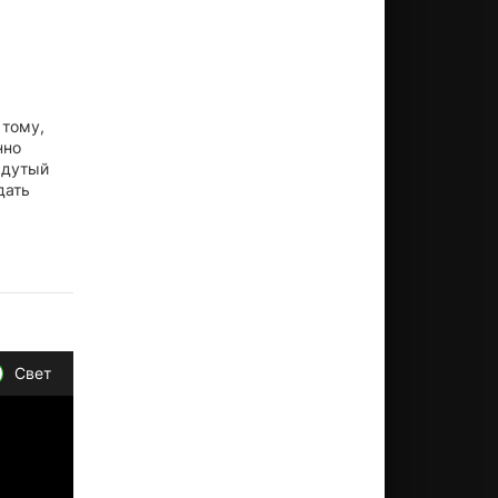
 тому,
нно
 дутый
дать
Свет