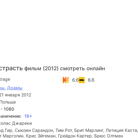
страсть
фильм (2012) смотреть онлайн
trage
6.6
6.6
ры
,
Драмы
21 января 2012
 Польша
 - 1080
раничение:
16+
колас Джареки
д Гир, Сьюзен Сарандон, Тим Рот, Брит Марлинг, Летиция Каста
т Марголин, Крис Эйгеман, Грейдон Картер, Брюс Олтмен