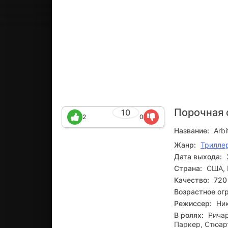
Порочная 
10
2
0
Название:
Arbi
Жанр:
Трилле
Дата выхода:
Страна:
США,
Качество:
720
Возрастное ог
Режиссер:
Ни
В ролях:
Ричар
Паркер, Стюар