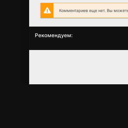
Комментариев еще нет. Вы можете
Рекомендуем:
Вожделение
Любовники
(2007)
(1991)
7.4
7.5
6.9
7.0