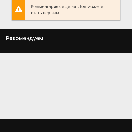
Комментариев еще нет. Вы можете
стать первым!
Рекомендуем:
Тюремщик
Соломенные псы
(2011)
(2011)
5.6
5.6
6.5
5.8
5