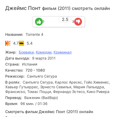
Джеймс Понт
фильм (2011) смотреть онлайн
2.5
1
3
Название:
Torrente 4
4.7
5.4
Жанр:
Боевики
,
Комедии
,
Криминал
Дата выхода:
9 марта 2011
Страна:
Испания
Качество:
720 - 1080
Режиссер:
Сантьяго Сегура
В ролях:
Сантьяго Сегура, Карлос Аресес, Гойо Хименес,
Хавьер Гутьеррес, Эрнесто Севилья, Мария Лапьедра,
Франсиско, Томас Поцци, Фернандо Эстесо, Кико Ривера
Перевод:
Важенин (BadBajo)
Время:
96 мин. / 01:36
Смотреть фильм Джеймс Понт (2011) онлайн