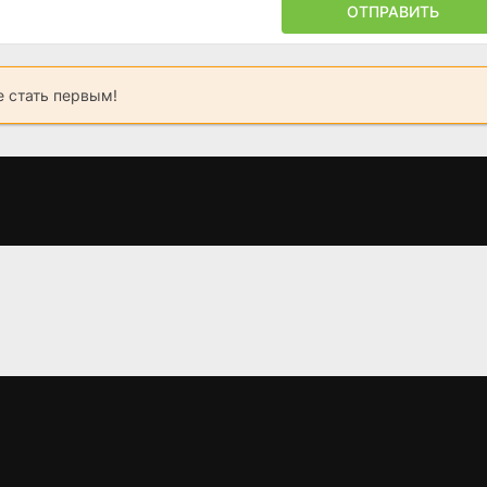
ОТПРАВИТЬ
 стать первым!
Кишан и Канхайя
Такие разные
Детские игр
близнецы
(1990)
(1988)
(2011)
7.8
5.9
6.8
6
5.2
3.3