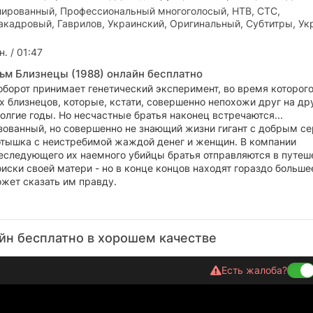
ированный, Профессиональный многоголосый, НТВ, СТС,
акадровый, Гаврилов, Украинский, Оригинальный, Субтитры, Ук
. / 01:47
ьм Близнецы (1988) онлайн бесплатно
борот принимает генетический эксперимент, во время которог
 близнецов, которые, кстати, совершенно непохожи друг на дру
олгие годы. Но несчастные братья наконец встречаются...
зованный, но совершенно не знающий жизни гигант с добрым с
ротышка с неистребимой жаждой денег и женщин. В компании
еследующего их наемного убийцы братья отправляются в путеш
оиски своей матери - но в конце концов находят гораздо больше
ожет сказать им правду.
йн бесплатно в хорошем качестве
Есть жалоба?