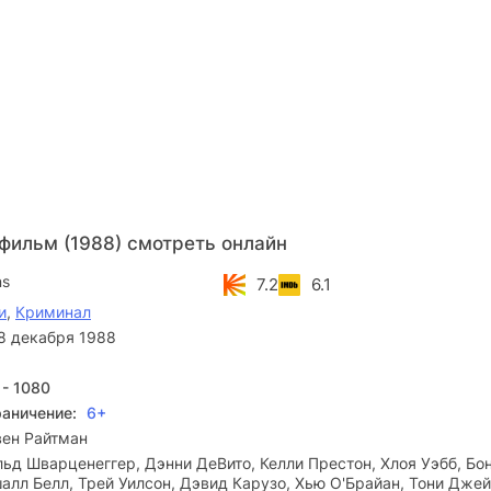
фильм (1988) смотреть онлайн
ns
7.2
6.1
и
,
Криминал
8 декабря 1988
 - 1080
раничение:
6+
вен Райтман
ьд Шварценеггер, Дэнни ДеВито, Келли Престон, Хлоя Уэбб, Бо
алл Белл, Трей Уилсон, Дэвид Карузо, Хью О'Брайан, Тони Джей