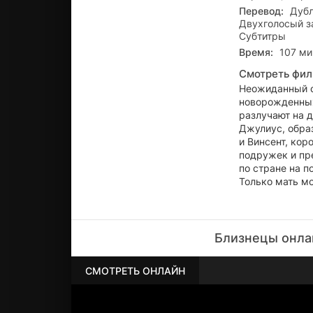
Перевод:
Дубл
Двухголосый з
Субтитры
Время:
107 мин
Смотреть фил
Неожиданный о
новорожденных
разлучают на д
Джулиус, обра
и Винсент, ко
подружек и пр
по стране на п
Только мать м
Близнецы онла
СМОТРЕТЬ ОНЛАЙН