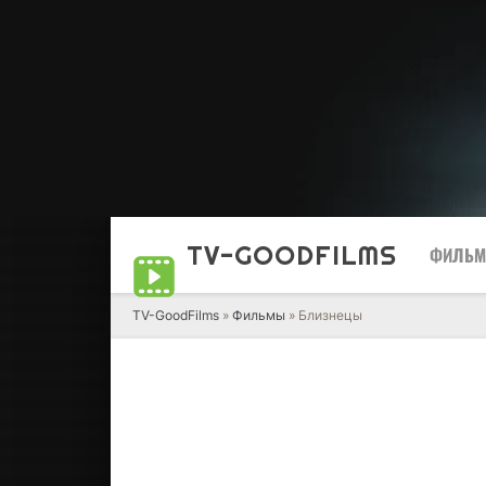
TV-GOOD
FILMS
ФИЛЬ
TV-GoodFilms
»
Фильмы
» Близнецы