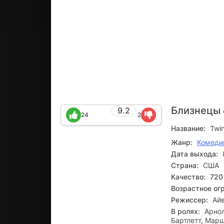
Близнецы
9.2
24
2
Название:
Twi
Жанр:
Комеди
Дата выхода:
Страна:
США
Качество:
720
Возрастное ог
Режиссер:
Ай
В ролях:
Арнол
Бартлетт, Марш