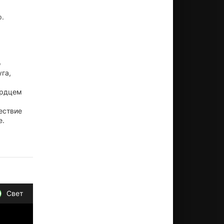
р.
о
га,
ердцем
ествие
е.
Свет