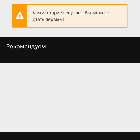
Комментариев еще нет. Вы можете
стать первым!
Рекомендуем:
Шторм
Мертвая земля
Как
(2009)
(2009)
4.268
3.50
4.8
4.1