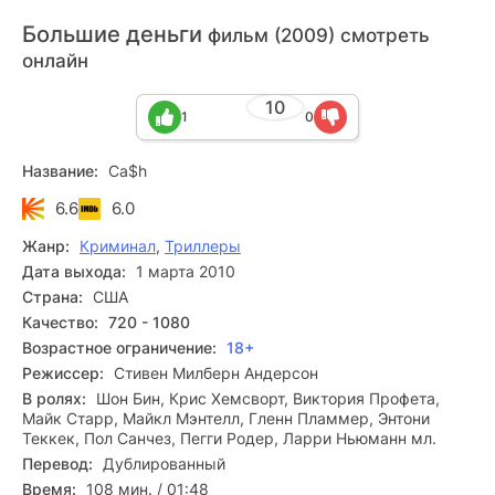
Большие деньги
фильм (2009) смотреть
онлайн
10
1
0
Название:
Ca$h
6.6
6.0
Жанр:
Криминал
,
Триллеры
Дата выхода:
1 марта 2010
Страна:
США
Качество:
720 - 1080
Возрастное ограничение:
18+
Режиссер:
Стивен Милберн Андерсон
В ролях:
Шон Бин, Крис Хемсворт, Виктория Профета,
Майк Старр, Майкл Мэнтелл, Гленн Пламмер, Энтони
Теккек, Пол Санчез, Пегги Родер, Ларри Ньюманн мл.
Перевод:
Дублированный
Время:
108 мин. / 01:48