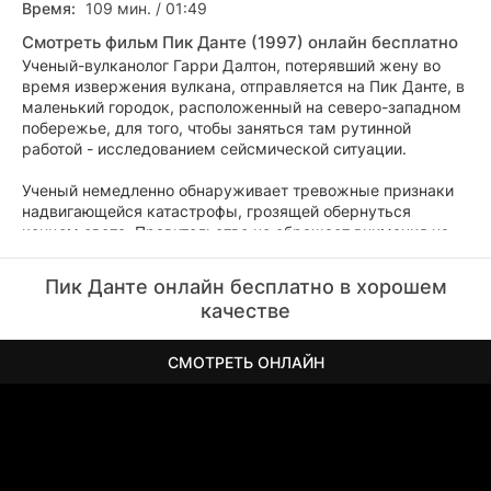
Время:
109 мин. / 01:49
Смотреть фильм Пик Данте (1997) онлайн бесплатно
Ученый-вулканолог Гарри Далтон, потерявший жену во
время извержения вулкана, отправляется на Пик Данте, в
маленький городок, расположенный на северо-западном
побережье, для того, чтобы заняться там рутинной
работой - исследованием сейсмической ситуации.
Ученый немедленно обнаруживает тревожные признаки
надвигающейся катастрофы, грозящей обернуться
концом света. Правительство не обращает внимания на
его грозные предупреждения, и лишь мэр городка Пик
Данте Рэчел Уэндо, с которой у него завязался роман,
Пик Данте онлайн бесплатно в хорошем
осознает весь ужас положения и спешит к нему на
качестве
помощь.
СМОТРЕТЬ ОНЛАЙН