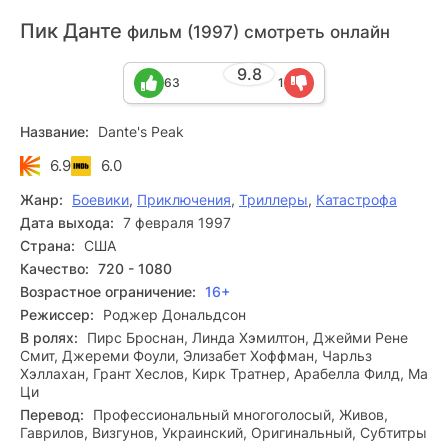
Пик Данте
фильм (1997) смотреть онлайн
9.8
63
1
Название:
Dante's Peak
6.9
6.0
Жанр:
Боевики
,
Приключения
,
Триллеры
,
Катастрофа
Дата выхода:
7 февраля 1997
Страна:
США
Качество:
720 - 1080
Возрастное ограничение:
16+
Режиссер:
Роджер Дональдсон
В ролях:
Пирс Броснан, Линда Хэмилтон, Джейми Рене
Смит, Джереми Фоули, Элизабет Хоффман, Чарльз
Хэллахан, Грант Хеслов, Кирк Тратнер, Арабелла Филд, Ма
Ци
Перевод:
Профессиональный многоголосый, Живов,
Гаврилов, Визгунов, Украинский, Оригинальный, Субтитры