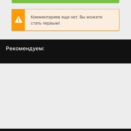
Комментариев еще нет. Вы можете
стать первым!
Рекомендуем:
2022 год: Цунами
Ливень
Дем
(2009)
(1997)
3.6
3.3
7.0
5.9
7