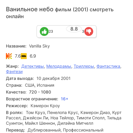
Ванильное небо
фильм (2001) смотреть
онлайн
8.8
23
3
Название:
Vanilla Sky
7.6
6.9
Жанр:
Детективы
,
Мелодрамы
,
Триллеры
,
Фантастика
,
Фэнтези
Дата выхода:
10 декабря 2001
Страна:
США, Испания
Качество:
720 - 1080
Возрастное ограничение:
16+
Режиссер:
Кэмерон Кроу
В ролях:
Том Круз, Пенелопа Крус, Кэмерон Диаз, Курт
Рассел, Джейсон Ли, Ноа Тейлор, Тимоти Сполл, Тильда
Суинтон, Майкл Шеннон, Дилэйна Митчелл
Перевод:
Дублированный, Профессиональный