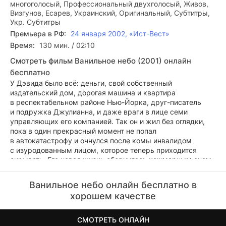
многоголосый, Профессиональный двухголосый, Живов,
Визгунов, Есарев, Украинский, Оригинальный, Субтитры,
Укр. Субтитры
Премьера в РФ:
24 января 2002, «Ист-Вест»
Время:
130 мин. / 02:10
Смотреть фильм Ванильное небо (2001) онлайн
бесплатно
У Дэвида было всё: деньги, свой собственный
издательский дом, дорогая машина и квартира
в респектабельном районе Нью-Йорка, друг-писатель
и подружка Джулианна, и даже враги в лице семи
управляющих его компанией. Так он и жил без оглядки,
пока в один прекрасный момент не попал
в автокатастрофу и очнулся после комы инвалидом
с изуродованным лицом, которое теперь приходится
скрывать. Его новая жизнь обернулась кошмарным сном,
от которого нельзя проснуться.
Ванильное небо онлайн бесплатно в
хорошем качестве
СМОТРЕТЬ ОНЛАЙН