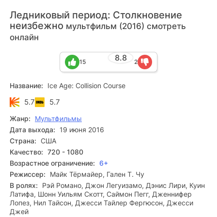
Ледниковый период: Столкновение
неизбежно
мультфильм (2016) смотреть
онлайн
8.8
15
2
Название:
Ice Age: Collision Course
5.7
5.7
Жанр:
Мультфильмы
Дата выхода:
19 июня 2016
Страна:
США
Качество:
720 - 1080
Возрастное ограничение:
6+
Режиссер:
Майк Тёрмайер, Гален Т. Чу
В ролях:
Рэй Романо, Джон Легуизамо, Дэнис Лири, Куин
Латифа, Шонн Уильям Скотт, Саймон Пегг, Дженнифер
Лопез, Нил Тайсон, Джесси Тайлер Фергюсон, Джесси
Джей