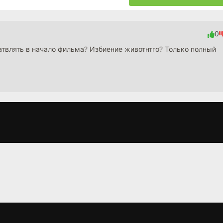
0
сатвлять в начало фильма? Избиение животнтго? Только полный
Моно
Фотография в
Ангелы
свадебном
терминат
(2016)
альбоме
(1992)
5.2
6.2
(1983)
8.8