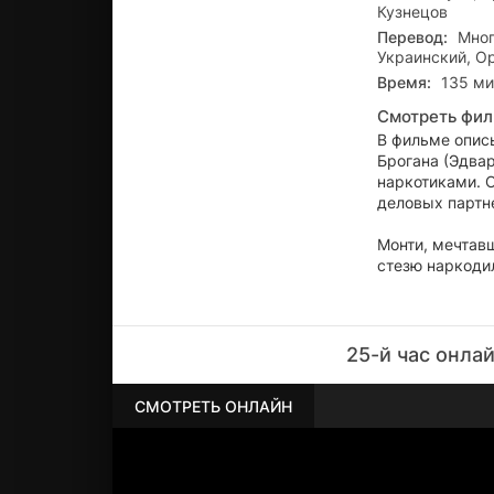
Кузнецов
Перевод:
Мног
Украинский, О
Время:
135 ми
Смотреть фил
В фильме опис
Брогана (Эдва
наркотиками. О
деловых партн
Монти, мечтавш
стезю наркоди
25-й час онла
СМОТРЕТЬ ОНЛАЙН