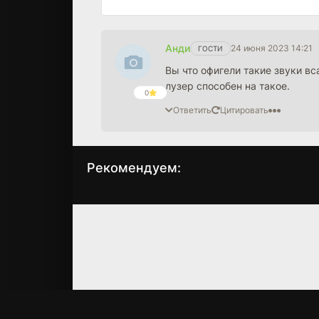
Анди
24 июня 2023 14:21
ГОСТИ
Вы что офигели такие звуки в
лузер способен на такое.
0
Ответить
Цитировать
Рекомендуем:
Мятежная любовь
Парень мечты на
День святого
(1990)
Валентина
7.3
5.7
(2023)
4.7