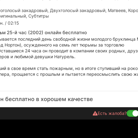
оголосый закадровый, Двухголосый закадровый, Матвеев, Коро
ригинальный, Субтитры
н. / 02:15
ьм 25-й час (2002) онлайн бесплатно
ывается последний день свободной жизни молодого бруклинца 
рд Нортон), осужденного на семь лет тюрьмы за торговлю
ставшиеся 24 часа он проводит в компании своих родных, друз
еров и любимой девушки Натурель.
ий в свое время стать пожарным, но в итоге ступивший на рок
лера, прощается с прошлым и пытается переосмыслить свою жи
йн бесплатно в хорошем качестве
Есть жалоба?