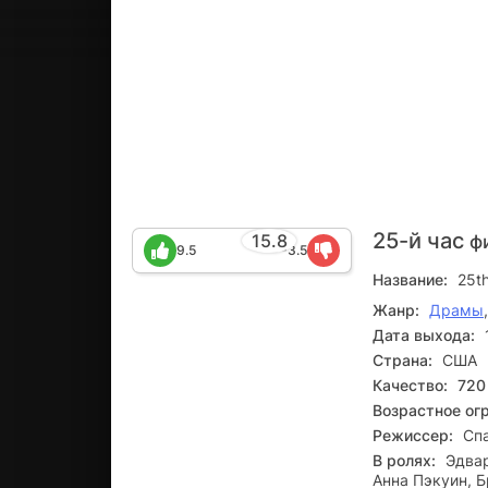
25-й час
15.8
ф
9.5
-3.5
Название:
25t
Жанр:
Драмы
Дата выхода:
Страна:
США
Качество:
720
Возрастное ог
Режиссер:
Сп
В ролях:
Эдвар
Анна Пэкуин, Б