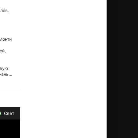
лёв,
Монти
ей,
овую
знь...
Свет