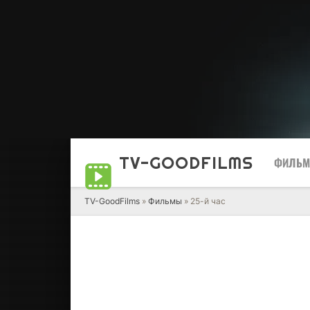
TV-GOOD
FILMS
ФИЛЬ
TV-GoodFilms
»
Фильмы
» 25-й час