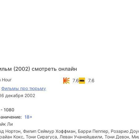
ильм (2002) смотреть онлайн
h Hour
7.6
7.6
,
Фильмы про тюрьму
16 декабря 2002
 - 1080
раничение:
18+
айк Ли
д Нортон, Филип Сеймур Хоффман, Барри Пеппер, Розарио Доу
райан Кокс, Тони Сирагуса, Леван Учанейшвили, Тони Девон, М