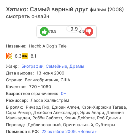
Хатико: Самый верный друг
фильм (2008)
смотреть онлайн
9.9
76.5
0.5
Название:
Hachi: A Dog's Tale
8.3
8.1
Жанр:
Биографии
,
Семейные
,
Драмы
Дата выхода:
13 июня 2009
Страна:
Великобритания, США
Качество:
720 - 1080
Возрастное ограничение:
0+
Режиссер:
Лассе Халльстрём
В ролях:
Ричард Гир, Джоан Аллен, Кэри-Хироюки Тагава,
Сара Ремер, Джейсон Александер, Эрик Авари, Давиния
МакФэдден, Робби Саблетт, Кевин ДеКосте, Роб Деньян
Перевод:
Дублированный, Оригинальный, Субтитры
Премьера в РФ:
22 октября 2009, «Вольга»