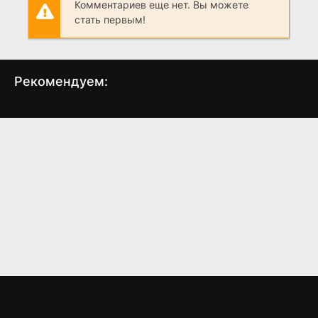
Комментариев еще нет. Вы можете
стать первым!
Рекомендуем:
Укушенный
Как Джек встретил
Не/
Джилл
(2008)
(2008)
5.8
5.1
7
6.1
5.5