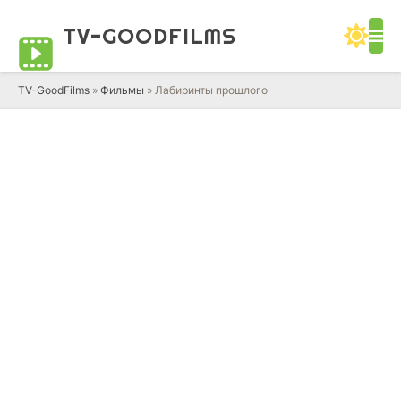
TV-GOOD
FILMS
TV-GoodFilms
»
Фильмы
» Лабиринты прошлого