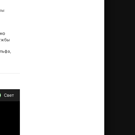
ры
тно
лужбы
льфа,
Свет