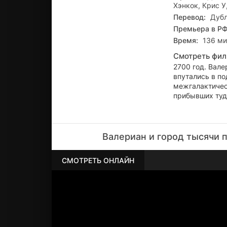
Хэнкок, Крис У
Перевод:
Дубл
Премьера в РФ
Время:
136 ми
Смотреть фил
2700 год. Вале
впутались в по
межгалактичес
прибывших туда
Валериан и город тысячи 
СМОТРЕТЬ ОНЛАЙН