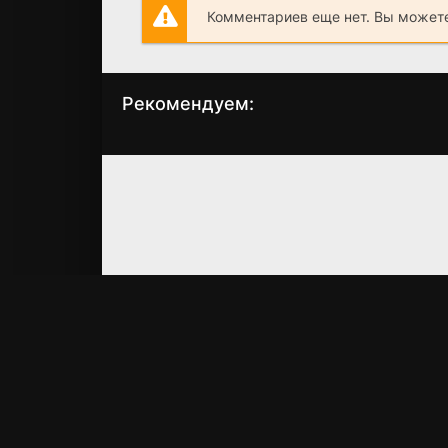
Комментариев еще нет. Вы можете
Рекомендуем:
Спецотряд
Коматозники
Призрак: Альфа
(2017)
(2012)
5.7
5.2
6.9
7.5