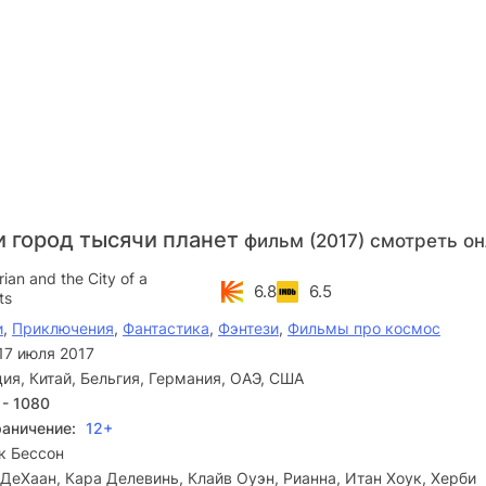
и город тысячи планет
фильм (2017) смотреть о
rian and the City of a
6.8
6.5
ts
и
,
Приключения
,
Фантастика
,
Фэнтези
,
Фильмы про космос
17 июля 2017
ия, Китай, Бельгия, Германия, ОАЭ, США
 - 1080
раничение:
12+
к Бессон
ДеХаан, Кара Делевинь, Клайв Оуэн, Рианна, Итан Хоук, Херби