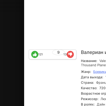
Валериан 
9
121
13
Название:
Vale
Thousand Plane
Жанр:
Боевик
Дата выхода:
Страна:
Франц
Качество:
720
Возрастное ог
Режиссер:
Лю
В ролях:
Дэйн 