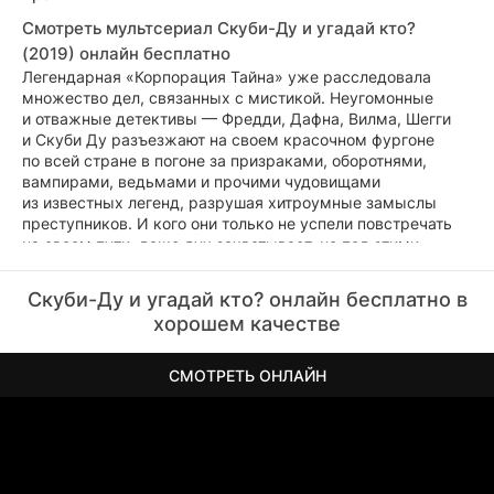
Смотреть мультсериал Скуби-Ду и угадай кто?
(2019) онлайн бесплатно
Легендарная «Корпорация Тайна» уже расследовала
множество дел, связанных с мистикой. Неугомонные
и отважные детективы — Фредди, Дафна, Вилма, Шегги
и Скуби Ду разъезжают на своем красочном фургоне
по всей стране в погоне за призраками, оборотнями,
вампирами, ведьмами и прочими чудовищами
из известных легенд, разрушая хитроумные замыслы
преступников. И кого они только не успели повстречать
на своем пути, даже дух захватывает, но под этими
жуткими масками скрываются самые обычные люди,
желающие получить какую-то выгоду. Раскрыть
Скуби-Ду и угадай кто? онлайн бесплатно в
их замыслы бывает непросто, к тому же все эти монстры
хорошем качестве
выглядят довольно реалистично, поэтому приходится
побегать, а иногда и принять помощь посторонних людей.
СМОТРЕТЬ ОНЛАЙН
А союзниками ребят из Корпорации Тайна становятся
не обычные люди, а очень известные личности,
как реальные, так литературные, например, спортсмен
Крис Пол, актер Марк Хэммил, певица Сиа, Шерлок
Холмс, Чудо-женщина, Флэш, Бэтмен и другие герои.