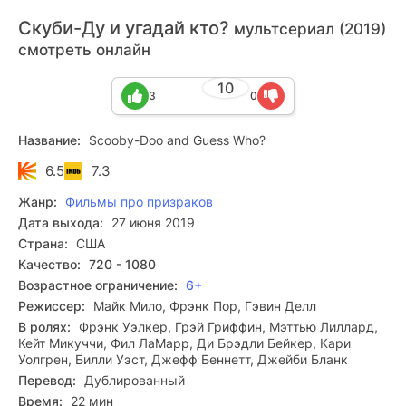
Скуби-Ду и угадай кто?
мультсериал (2019)
смотреть онлайн
10
3
0
Название:
Scooby-Doo and Guess Who?
6.5
7.3
Жанр:
Фильмы про призраков
Дата выхода:
27 июня 2019
Страна:
США
Качество:
720 - 1080
Возрастное ограничение:
6+
Режиссер:
Майк Мило, Фрэнк Пор, Гэвин Делл
В ролях:
Фрэнк Уэлкер, Грэй Гриффин, Мэттью Лиллард,
Кейт Микуччи, Фил ЛаМарр, Ди Брэдли Бейкер, Кари
Уолгрен, Билли Уэст, Джефф Беннетт, Джейби Бланк
Перевод:
Дублированный
Время:
22 мин