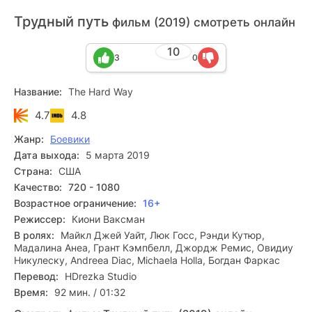
Трудный путь
фильм (2019) смотреть онлайн
10
3
0
Название:
The Hard Way
4.7
4.8
Жанр:
Боевики
Дата выхода:
5 марта 2019
Страна:
США
Качество:
720 - 1080
Возрастное ограничение:
16+
Режиссер:
Киони Ваксман
В ролях:
Майкл Джей Уайт, Люк Госс, Рэнди Кутюр,
Мадалина Анеа, Грант Кэмпбелл, Джордж Ремис, Овидиу
Никулеску, Andreea Diac, Michaela Holla, Богдан Фаркас
Перевод:
HDrezka Studio
Время:
92 мин. / 01:32